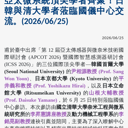
亞太微系統頂尖學者齊聚！日
韓與清大學者蒞臨國儀中心交
流。(2026/06/25)
2026/06/25
甫於臺中出席「第 12 屆亞太傳感器與微奈米技術國
際研討會 (APCOT 2026) 暨國際智慧感測器研討會
(ICSS 2026)」的三位國際頂尖學者—
韓國首爾大學
(Seoul National University)
的
尹相源教授 (Prof. Sang
Won Yoon)
、
日本京都大學 (Kyoto University)
的
平
井義和教授 (Prof. Yoshikazu Hirai)
，以及
日本立命
館大學 (Ritsumeikan University)
的
山根大輔教授
(Prof. Daisuke Yamane)
，於 6 月 25 日特別蒞臨國儀
中心參訪。本次參訪由
國立清華大學奈米工程與微系
統研究所
的
李昇憲講座教授
及
動力機械工程學系
的
李
銘晃副教授
連袂引薦並陪同，主要為了深入瞭解中心