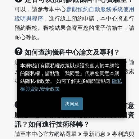
可以，請參考本中心
參觀預約自動服務系統使用
說明與程序
，進行線上預約申請，本中心將進行
預約審核。審核結果會寄至您的電子信箱中，請
耐心等候。
如何查詢儀科中心論文及專利？
您可以至本中心官方網站選單
研究發展
論
本網站訂有隱私權政策以保護您個人於本網站
文/專利進行查看，亦可使用網站上方關鍵字檢索
的隱私權，請點選「我同意」代表您同意本網
功能進行查詢。
站隱私權政策。 如需了解更多細節請點選
隱私
權與資訊安全政策
我同意
如果對於儀科中心之專利與技術有意
願進一步了解技轉，該如何取得詳細資
訊？如何進行技術移轉？
請至本中心官方網站選單
最新消息
專利讓與