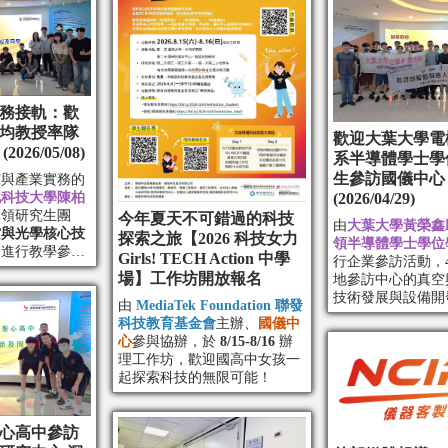
務接軌：歡
均教授率隊
歡迎大葉大學電
26/05/08)
系半導體學士學
生參訪國儀中心
究與產業實務的
北科技大學陳柏
(2026/04/29)
率領研究生團
今年夏天不可錯過的科技
由
大葉大學黃榮鑫
空與光學核心技
探索之旅【2026 科技女力
領半導體學士學位
」進行教學參
Girls! TECH Action 中學
行企業參訪活動，4 
場】工作坊開放報名
地參訪中心的真空
技術發展與設備開
由
MediaTek Foundation 聯發
其在半導體產業的
科技教育基金會
主辦、
國儀中
心
參與協辦，於
8/15-8/16
辦
理工作坊，歡迎國高中女孩一
起探索科技的無限可能！
心高中參訪