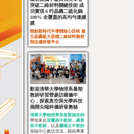
突破二維材料關鍵技術 成
功實現 6 吋晶圓二硫化鎢
100% 全覆蓋的高均勻連續
膜
開創新時代半導體核心技術 建
立晶圓級大面積
二維材料製程
與設備研發平台
歡迎清華大學物理系暑期
教師研習營參訪國儀中
心，探索真空與光學科技
揭開尖端科儀研發奧秘
清華大學物理學系曾賢德老師
帶領來自
宜蘭高中教師
、
羅東
高中教師
，以及
蘭陽女中教師
蒞臨中心參訪交流，藉由專業