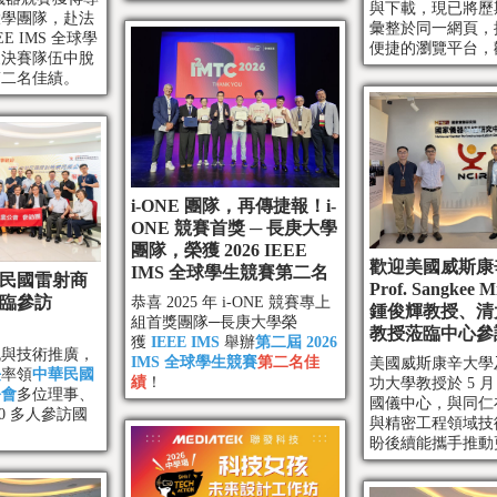
學院研究生及產業新人踴躍報
與下載，現已將歷
大學團隊，赴法
名！
彙整於同一網頁，
EE IMS 全球學
便捷的瀏覽平台，
支決賽隊伍中脫
讀專家人生，感受
第二名佳績。
量。
i-ONE 團隊，再傳捷報！i-
ONE 競賽首獎 ─ 長庚大學
團隊，榮獲 2026 IEEE
歡迎美國威斯康
IMS 全球學生競賽第二名
民國雷射商
Prof. Sangkee
臨參訪
恭喜 2025 年 i-ONE 競賽專上
鍾俊輝教授、清
組首獎團隊─長庚大學榮
教授蒞臨中心參
獲
IEEE IMS
舉辦
第二屆 2026
流與技術推廣，
IMS 全球學生競賽
第二名佳
美國威斯康辛大學
長
率領
中華民國
績
！
功大學教授於 5 月 
公會
多位理事、
國儀中心，與同仁
0 多人參訪國
與精密工程領域技
盼後續能攜手推動
術研發與國際合作