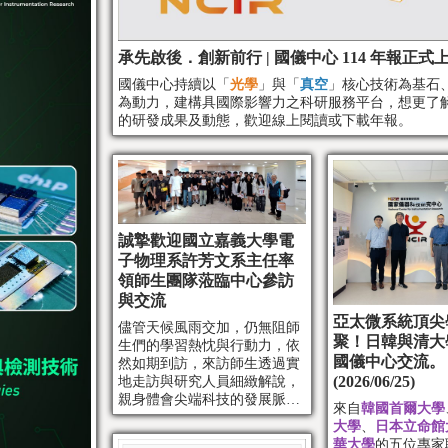
承先啟後．創新前行 | 國儀中心 114 年報正式
國儀中心持續以「
光學
」與「
真空
」核心技術為基石
為動力，建構具國際影響力之科研服務平台，想更了
的研發成果及動態，歡迎線上閱讀或下載年報。
誠摯歡迎國立嘉義大學電
子物理系許芳文系主任率
領師生團隊蒞臨中心參訪
與交流
亞太微系統頂尖
儘管天候風雨交加，仍無阻師
聚！日韓與清大
生們的學習熱忱與行動力，依
國儀中心交流。
然如期到訪，來訪師生透過實
(2026/06/25)
地走訪與研究人員細緻解說，
親身體會尖端科技的發展脈
來自
韓國首爾大學
動。
大學
、
日本立命館
華大學
的五位專家