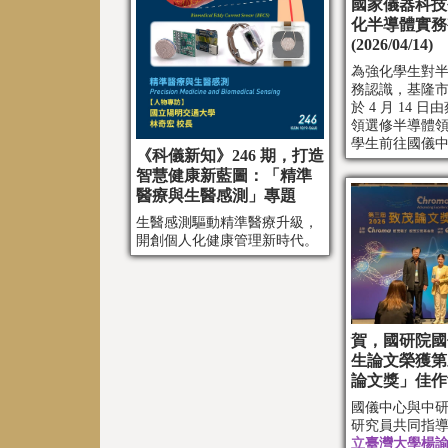
國家儀器科技
化半導體實務
(2026/04/14)
為強化學生對
務認識，基隆
於 4 月 14 
領選修半導體
學生前往國儀
《科儀新知》246 期，打造
訪。
智慧健康新藍圖：「精準
醫療與生醫感測」專題
生醫感測驅動精準醫療升級，
開創個人化健康管理新時代。
賀，國研院國
生論文榮獲第
論文獎」佳作
國儀中心與中
研究員共同指導
立
臺灣大學楊