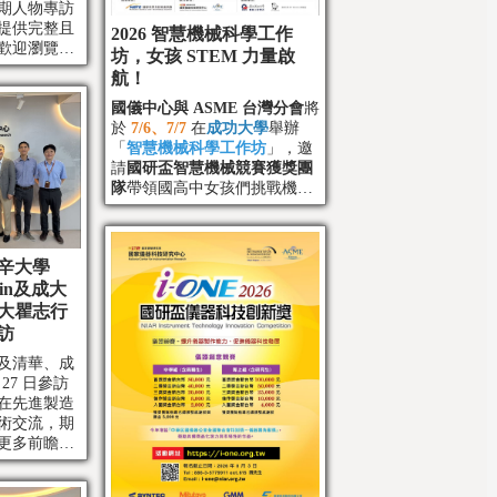
期人物專訪
提供完整且
2026 智慧機械科學工作
歡迎瀏覽走
坊，女孩 STEM 力量啟
知識的力
航！
國儀中心與 ASME 台灣分會
將
於
7/6、7/7
在
成功大學
舉辦
「
智慧機械科學工作坊
」，邀
請
國研盃智慧機械競賽獲獎團
隊
帶領國高中女孩們挑戰機器
人設計與製作。
辛大學
 Min及成大
大瞿志行
訪
及清華、成
27 日參訪
在先進製造
術交流，期
更多前瞻技
契機。