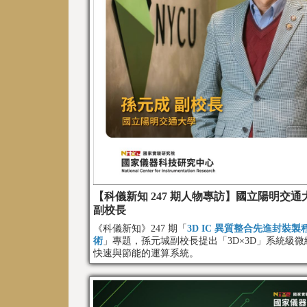
【科儀新知 247 期人物專訪】國立陽明交通大
副校長
《科儀新知》247 期「
3D IC 異質整合先進封裝
術
」專題，孫元城副校長提出「3D×3D」系統級
快速與節能的運算系統。