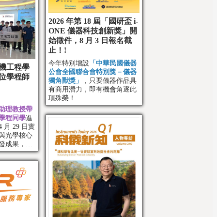
2026 年第 18 屆「國研盃 i-
ONE 儀器科技創新獎」開
始徵件，8 月 3 日報名截
止！!
今年特別增設
「中華民國儀器
機工程學
公會全國聯合會特別獎－儀器
位學程師
獨角獸獎」
，只要儀器作品具
有商用潛力，即有機會角逐此
項殊榮！
助理教授帶
學程同學
進
月 29 日實
與光學核心
發成果，及
應用。