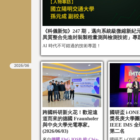
《科儀新知》247 期，邁向系統級微縮新紀元：
異質整合先進封裝製程量測與檢測技術」專
AI 時代不可錯過的技術專題！
跨國科研新火花！歡迎遠
國研盃 i-ON
道而來的德國 Fraunhofer
獎長庚大學團
與中央大學光電專家。
IEEE IMS
(2026/06/03)
第二名
來自
德國 FhG IOSB 的 Chia-
國研盃 i-ON