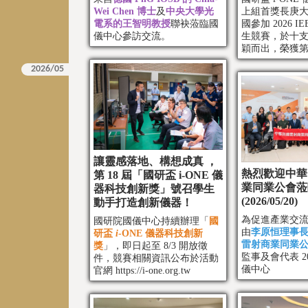
Wei Chen 博士
及
中央大學光
上組首獎長庚
電系的王智明教授
聯袂蒞臨國
國參加 2026 IE
儀中心參訪交流。
生競賽，於十
穎而出，榮獲
讓靈感落地、構想成真 ，
熱烈歡迎中華
第 18 屆「國研盃 i-ONE 儀
業同業公會蒞
器科技創新獎」號召學生
(2026/05/20)
動手打造創新儀器！
為促進產業交
國研院國儀中心持續辦理「
國
由
李原恒理事
研盃
i
-ONE 儀器科技創新
雷射商業同業
獎
」，即日起至 8/3 開放徵
監事及會代表 2
件，競賽相關資訊公布於活動
儀中心
官網
https://i-one.org.tw