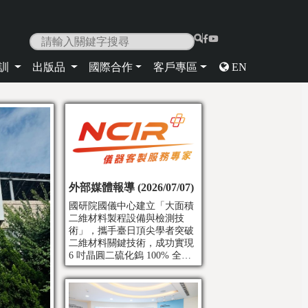
|
培訓
出版品
國際合作
客戶專區
EN
外部媒體報導 (2026/07/07)
國研院國儀中心建立「大面積
二維材料製程設備與檢測技
術」，攜手臺日頂尖學者突破
二維材料關鍵技術，成功實現
6 吋晶圓二硫化鎢 100% 全覆
蓋的高均勻連續膜。