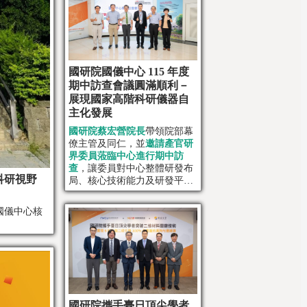
國研院國儀中心 115 年度
期中訪查會議圓滿順利－
展現國家高階科研儀器自
主化發展
國研院蔡宏營院長
帶領院部幕
僚主管及同仁，並
邀請產官研
界委員蒞臨中心進行期中訪
查
，讓委員對中心整體研發布
科研視野
局、核心技術能力及研發平台
建置成果有更全面且深入的了
解
國儀中心核
國研院攜手臺日頂尖學者