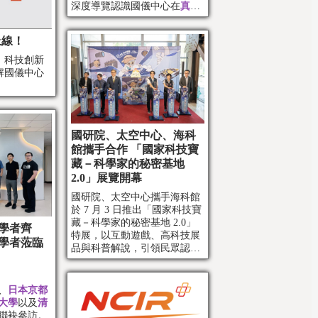
深度導覽認識國儀中心在
真空
技術
與
精密光學
的研發應用
上線！
、科技創新
解國儀中心
國研院、太空中心、海科
館攜手合作 「國家科技寶
藏－科學家的秘密基地
2.0」展覽開幕
國研院、太空中心攜手海科館
於 7 月 3 日推出「國家科技寶
藏－科學家的秘密基地 2.0」
學者齊
特展，以互動遊戲、高科技展
學者蒞臨
品與科普解說，引領民眾認識
國家科研成果。
、
日本京都
大學
以及
清
聯袂參訪。