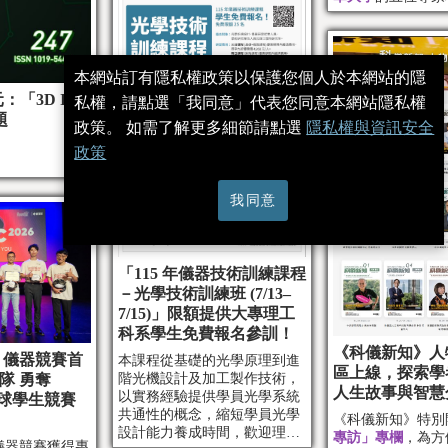
本網站訂有隱私權政策以保護您個人於本網站的隱
「3D IC
私權，請點選「我同意」代表您同意本網站隱私權
題
政策。 如需了解更多細節請點選
隱私權與資訊安全
政策
我同意
「115 年儀器技術訓練課程
－光學技術訓練班 (7/13–
7/15)」限額提供大專理工
科系學生免費報名參訓！
《科儀新知》人
E 儀器競賽首
本課程從基礎的光學原理到進
區上線，探索學
階光機設計及加工製作技術，
隊 勇奪
人生故事與智慧
以實務經驗提供學員光學系統
 全球學生競賽
共通性的概念，縮短學員光學
《科儀新知》特別
設計能力養成時間，歡迎理工
專訪」專欄
，為方
E 儀器競賽獲得專