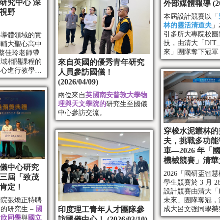
研究中心 深
外部媒體報導 (2026
視野
本屆設計競賽以「
林的靈活清道夫
」
引多所大專院校團
半導體領域的實
技，由清大「DIT
市輔大聖心高中
來」團隊奪下冠軍
日由蔡佳玲老師帶
則由成大呂文強同
領域相關課程的
來自英國的優秀青年研究
名。
中心進行教學參
人員參訪國儀！
(2026/04/09)
兩位來自
英國南安普敦大學物
理與天文學院的
研究生至國儀
中心參訪交流。
穿梭水泥叢林的
夫，挑戰多功能
車—2026 年
機械競賽」清華
儀中心研究
2026「國研盃智
三屆「致茂
學生競賽於 3 月 2
肯定！
設計競賽由清大「D
研院張煥正特聘
未來」團隊奪冠，
的研究生 –
國
印度理工青年人才團隊參
成大呂文強同學榮
諭欣同學
與
國立
訪國儀中心！ (2026/03/10)