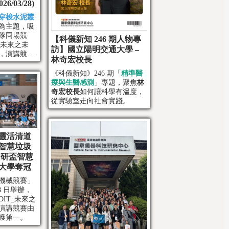
/03/28)
穿梭水泥叢
為主題，吸
隊同場競
【科儀新知 246 期人物專
_未來之未
訪】國立陽明交通大學 –
，演講競賽
林奇宏校長
學榮獲第一
《科儀新知》246 期「
精準醫
療與生醫感測
」專題，聚焦
林
奇宏校長
如何讓科學有溫度，
從實驗室走向社會實踐。
靈活清道
智慧垃圾
「國研盃智慧
大學奪冠
慧機械競賽」
8 日舉辦，
IT_未來之
演講競賽由
獲第一。