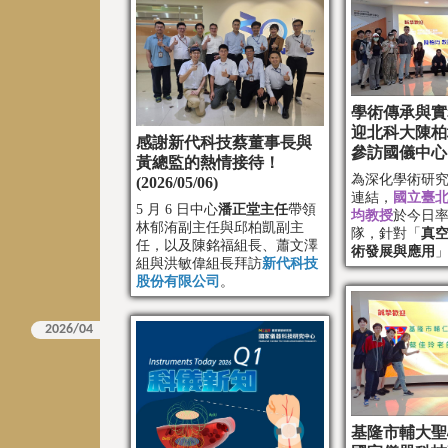
學術傳承與實
迎北科大陳柏
感謝新代科技蔡董事長與
參訪國儀中心 (20
黃總監的熱情接待！
為深化學術研
(2026/05/06)
連結，
國立臺
5 月 6 日中心
潘正堂主任
帶領
均教授
於今日
林郁洧副主任與邱柏凱副主
隊，針對「
真
任，以及陳銘福組長、蕭文澤
術發展與應用
組與洪敏偉組長拜訪
新代科技
訪。
股份有限公司
。
基隆市輔大聖