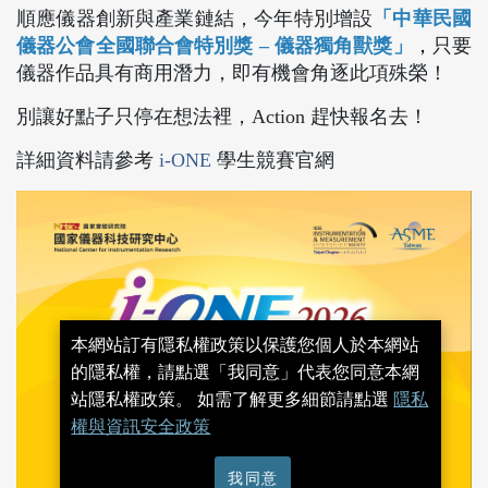
順應儀器創新與產業鏈結，今年特別增設
「中華民國
儀器公會全國聯合會特別獎 – 儀器獨角獸獎」
，
只要
儀器作品具有商用潛力，即有機會角逐此項殊榮！
別讓好點子只停在想法裡，Action 趕快報名去！
詳細資料請參考
i-ONE
學生競賽官網
本網站訂有隱私權政策以保護您個人於本網站
的隱私權，請點選「我同意」代表您同意本網
站隱私權政策。 如需了解更多細節請點選
隱私
權與資訊安全政策
我同意