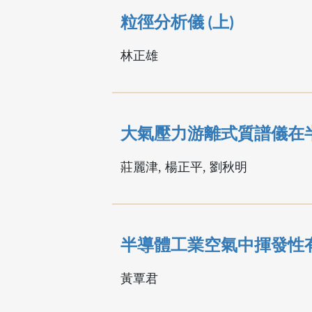
粒徑分析儀 (上)
林正雄
大氣壓力游離式質譜儀在
莊麗津, 楊正平, 劉秋明
半導體工業空氣中揮發性
黃覃君