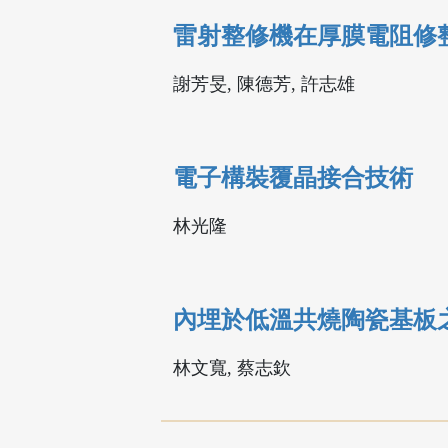
雷射整修機在厚膜電阻修
謝芳旻, 陳德芳, 許志雄
電子構裝覆晶接合技術
林光隆
內埋於低溫共燒陶瓷基板
林文寬, 蔡志欽