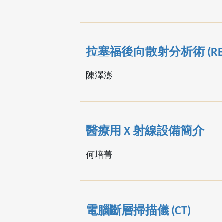
拉塞福後向散射分析術 (RB
陳澤澎
醫療用 X 射線設備簡介
何培菁
電腦斷層掃描儀 (CT)