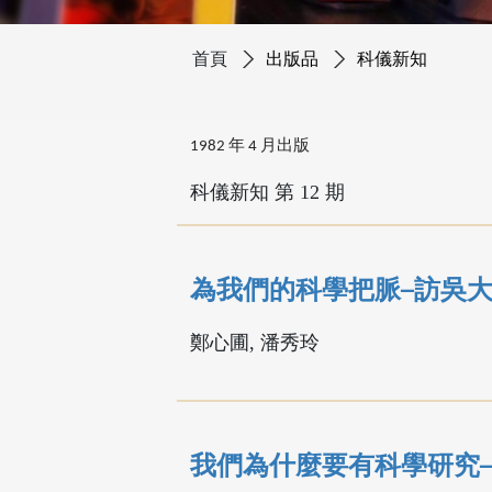
首頁
出版品
科儀新知
1982 年 4 月出版
科儀新知 第 12 期
為我們的科學把脈─訪吳
鄭心圃, 潘秀玲
我們為什麼要有科學研究