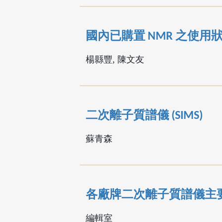
國內已購置 NMR 之使用
楊縣豐, 陳文友
二次離子質譜儀 (SIMS)
蘇青森
各廠牌二次離子質譜儀主
編輯室