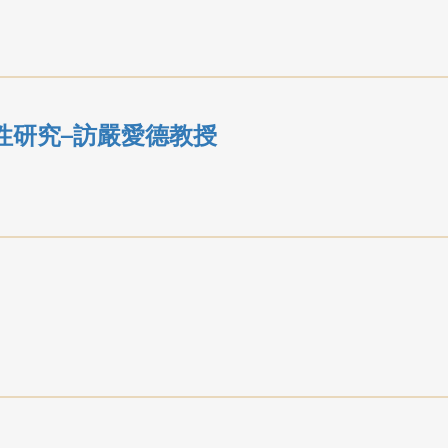
性研究─訪嚴愛德教授