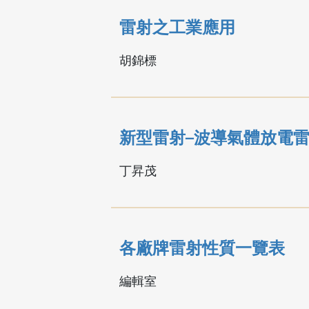
雷射之工業應用
胡錦標
新型雷射─波導氣體放電
丁昇茂
各廠牌雷射性質一覽表
編輯室