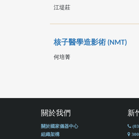
江堤莊
核子醫學造影術 (NMT)
何培菁
關於我們
新
關於國家儀器中心
(03
組織架構
30