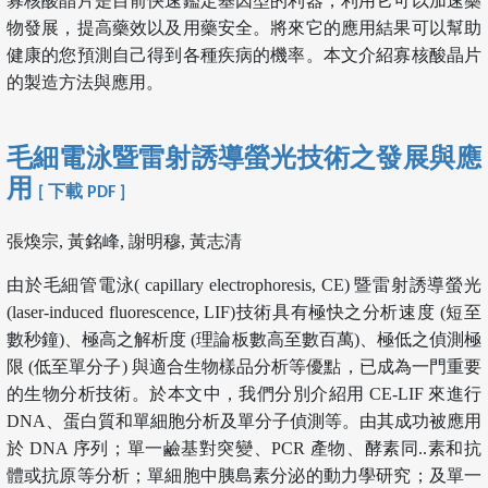
寡核酸晶片是目前快速鑑定基因型的利器，利用它可以加速藥
物發展，提高藥效以及用藥安全。將來它的應用結果可以幫助
健康的您預測自己得到各種疾病的機率。本文介紹寡核酸晶片
的製造方法與應用。
毛細電泳暨雷射誘導螢光技術之發展與應
用
[ 下載 PDF ]
張煥宗, 黃銘峰, 謝明穆, 黃志清
由於毛細管電泳( capillary electrophoresis, CE) 暨雷射誘導螢光
(laser-induced fluorescence, LIF)技術具有極快之分析速度 (短至
數秒鐘)、極高之解析度 (理論板數高至數百萬)、極低之偵測極
限 (低至單分子) 與適合生物樣品分析等優點，已成為一門重要
的生物分析技術。於本文中，我們分別介紹用 CE-LIF 來進行
DNA、蛋白質和單細胞分析及單分子偵測等。由其成功被應用
於 DNA 序列；單一鹼基對突變、PCR 產物、酵素同..素和抗
體或抗原等分析；單細胞中胰島素分泌的動力學研究；及單一