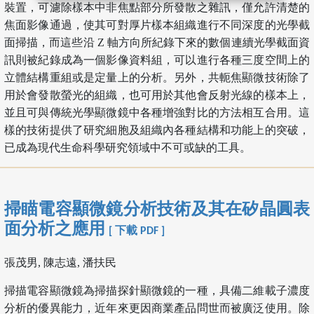
裝置，可濾除樣本中非焦點部分所發散之雜訊，僅允許清楚的
焦面影像通過，使其可對厚片樣本組織進行不同深度的光學截
面掃描，而這些沿 Z 軸方向所紀錄下來的數個連續光學截面資
訊則被紀錄成為一個影像資料組，可以進行各種三度空間上的
立體結構重組或是定量上的分析。另外，共軛焦顯微技術除了
用於會發散螢光的組織，也可用於其他會反射光線的樣本上，
並且可與傳統光學顯微鏡中各種增強對比的方法相互合用。這
樣的技術提供了研究細胞及組織內各種結構和功能上的突破，
已成為現代生命科學研究領域中不可或缺的工具。
掃瞄電容顯微鏡分析技術及其在矽晶圓表
面分析之應用
[ 下載 PDF ]
張茂男, 陳志遠, 潘扶民
掃描電容顯微鏡為掃描探針顯微鏡的一種，具備二維載子濃度
分析的優異能力，近年來更因商業產品問世而被廣泛使用。除