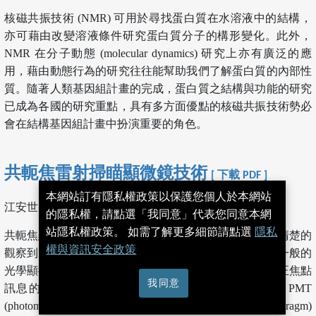
核磁共振技術 (NMR) 可用於尋找蛋白質在水溶液中的結構，
亦可藉由改變溶液條件研究蛋白質分子的構形變化。此外，
NMR 在分子動態 (molecular dynamics) 研究上亦有廣泛的應
用，藉由動態行為的研究往往能幫助我們了解蛋白質的內部性
質。隨著人類基因組計畫的完成，蛋白質之結構與功能的研究
已成為各國的研究重點，具有多方面優點的核磁共振技術勢必
會在結構基因組計畫中扮演重要的角色。
共軛焦雷射掃瞄顯微鏡技術
[ 下載 PDF ]
本網站訂有隱私權政策以保護您個人於本網站
江安世
的隱私權，請點選「我同意」代表您同意本網
站隱私權政策。 如需了解更多細節請點選
隱私
共軛焦顯微鏡最重要的功能為去除雜訊，而讓我們能夠清楚的
權與資訊安全政策
觀察到厚片樣本組織內部螢光物體的顯微構造影像。在一般的
光學顯微鏡由樣本組織非焦面所發散的訊息，會干擾真正焦點
我同意
訊息的偵測，而使所得的影像模糊。共軛焦顯微鏡在 PMT
(photomultiplier tube) 偵測器前，具有一針孔 (pinhole diaphragm)