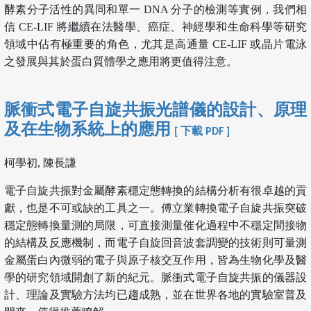
酵素分子活性的異同和單一 DNA 分子的檢測等實例，我們相
信 CE-LIF 將繼續在法醫學、癌症、神經學和生命科學等研究
領域中佔有極重要的角色，尤其是高通量 CE-LIF 或晶片電泳
之發展與其於蛋白質體學之應用將更值得注意。
脈衝式電子自旋共振光譜儀的設計、原理
及在生物系統上的應用
[ 下載 PDF ]
柯學初, 陳長謙
電子自旋共振對金屬酵素穩定態轉換的結構分析有很卓越的貢
獻，也是不可或缺的工具之一。傅立業轉換電子自旋共振突破
穩定態轉換量測的局限，可直接測量催化過程中不穩定間接物
的結構及反應機制，而電子自旋回音波套調變的技術則可量測
金屬蛋白內微弱的電子與原子核交互作用，皆為生物化學及醫
學的研究領域開創了新的紀元。脈衝式電子自旋共振的儀器設
計、理論及實驗方法均已趨成熟，並在世界各地的實驗室普及