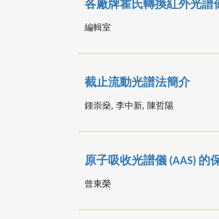
各廠牌霍氏轉換紅外光譜儀 
編輯室
截止流動光譜法簡介
鍾崇燊, 李中新, 陳哲陽
原子吸收光譜儀 (AAS) 
曾東榮