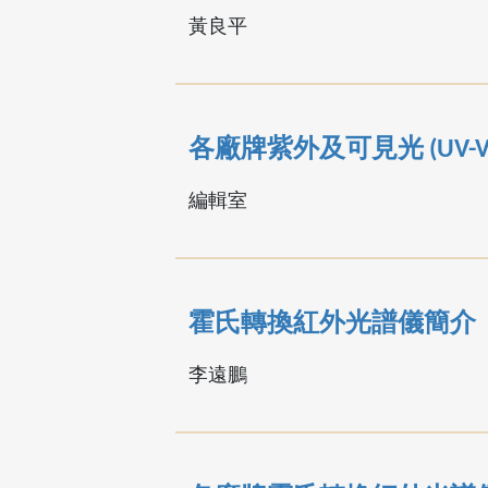
黃良平
各廠牌紫外及可見光 (UV
編輯室
霍氏轉換紅外光譜儀簡介
李遠鵬