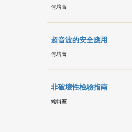
何培菁
超音波的安全應用
何培菁
非破壞性檢驗指南
編輯室