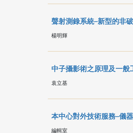
聲射測錄系統─新型的非
楊明輝
中子攝影術之原理及一般
袁立基
本中心對外技術服務─儀
編輯室