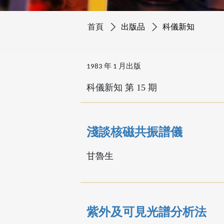
首頁
出版品
科儀新知
1983 年 1 月出版
科儀新知 第 15 期
淺談核磁共振譜儀
甘魯生
紫外及可見光譜分析法