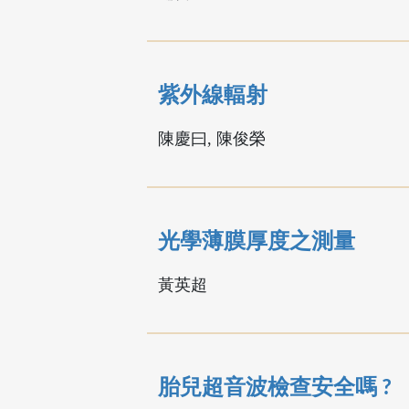
紫外線輻射
陳慶曰, 陳俊榮
光學薄膜厚度之測量
黃英超
胎兒超音波檢查安全嗎 ?