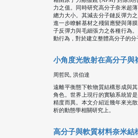
藉由原子力顯微鏡 (AFM) 對
力之值。同時研究高分子奈米超薄
總力大小。其減去分子鏈反彈力之
進一步瞭解基材之殘留應變與薄膜
子反彈力與毛細張力之各種行為。
動行為，對於建立整體高分子的分
小角度光散射在高分子與
周哲民, 洪伯達
遠離平衡態下軟物質結構形成與其
角色。世界上現行的實驗系統皆是
精度而異。本文介紹近幾年來光散
析的動態學相關研究上。
高分子與軟質材料奈米結