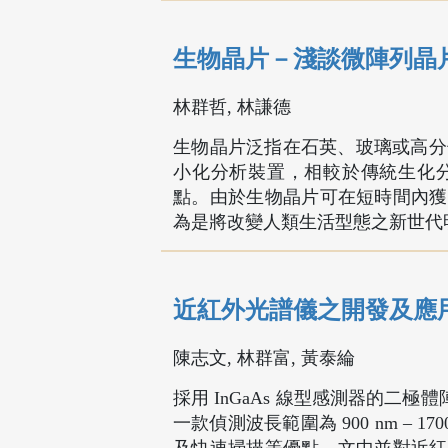
生物晶片－淺談微陣列晶
林群哲, 林謙德
生物晶片泛指在石英、玻璃或高分子
小化分析裝置，相較於傳統生化
點。由於生物晶片可在短時間內獲
為是將改變人類生活型態之新世代
近紅外光譜儀之開發及應
陳志文, 林群富, 黃泰綸
採用 InGaAs 線型感測器的二極體陣列
一款偵測波長範圍為 900 nm –