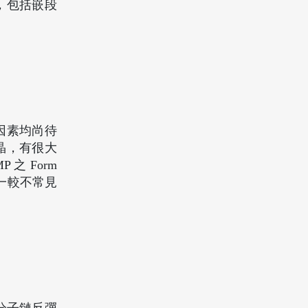
，包括嵌段
因素均尚待
晶，有很大
之 Form
這一較不常見
。