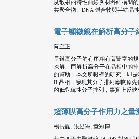
度散射的特性曲線與材料結構間的
共聚合物、DNA 錯合物與半結晶
電子顯微鏡在解析高分子
阮至正
長鏈高分子的有序相有著豐富的規
瞭解。而解析高分子在晶相中的排
的幫助。本文所報導的研究，即是利用
II 晶相，發現其分子排列應較原先依
的低對稱性分子排列，事實上反映出 adjac
超薄膜高分子作用力之量
楊長謀, 張昱崙, 童冠博