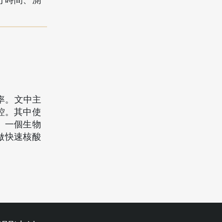
分時間、測
效率。文中主
操控。其中使
、一個生物
做快速核酸