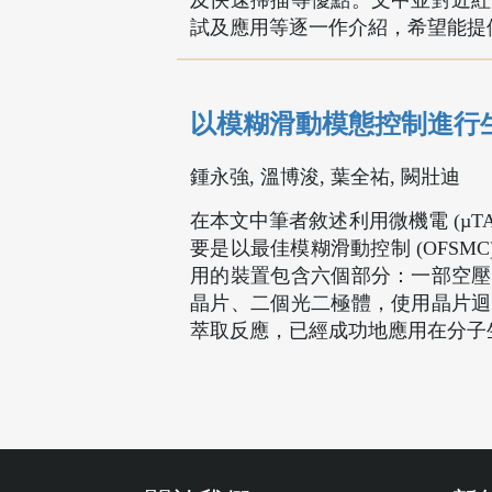
及快速掃描等優點。文中並對近紅
試及應用等逐一作介紹，希望能提
以模糊滑動模態控制進行
鍾永強, 溫博浚, 葉全祐, 闕壯迪
在本文中筆者敘述利用微機電 (µ
要是以最佳模糊滑動控制 (OFSM
用的裝置包含六個部分：一部空壓
晶片、二個光二極體，使用晶片迴
萃取反應，已經成功地應用在分子