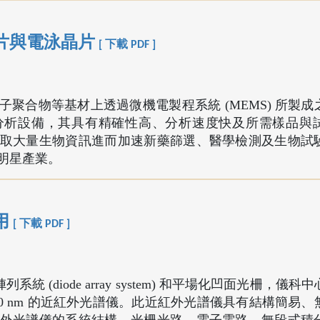
片與電泳晶片
[ 下載 PDF ]
聚合物等基材上透過微機電製程系統 (MEMS) 所製成
分析設備，其具有精確性高、分析速度快及所需樣品與
取大量生物資訊進而加速新藥篩選、醫學檢測及生物試
明星產業。
用
[ 下載 PDF ]
系統 (diode array system) 和平場化凹面光柵，儀
 1700 nm 的近紅外光譜儀。此近紅外光譜儀具有結構簡易