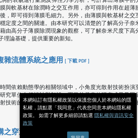
除潤孔洞的表貌進行量測及彈性力學分析，可計算出薄膜中的
膜與軟基材在除潤時之交互作用，亦可得到作用在超薄
後，即可得到薄膜毛細力。另外，由薄膜與軟基材之交
穩定度之間的關連。由本研究可以清楚的了解高分子奈
藉由高分子薄膜除潤現象的觀察，可了解奈米尺度下高
子理論基礎，提供重要的新知。
複雜流體系統之應用
[ 下載 PDF ]
時間依賴動態學的相關領域中，小角度光散射技術扮演
研究單位自行設計與架設，而目前發表的研究成果又因
本網站訂有隱私權政策以保護您個人於本網站的隱
射技術的重要發展，尤其在如何將小角度光散射技術擴
私權，請點選「我同意」代表您同意本網站隱私權
政策。 如需了解更多細節請點選
隱私權與資訊安全
政策
構之穿透式電子顯微鏡分析
[ 下載 PDF ]
我同意