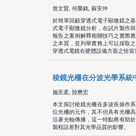
曾文賢, 何榮銘, 蘇安仲
於簡單回顧穿透式電子顯微鏡之基
式電子顯微鏡分析，在試片製作與
報告之案例解釋相關技巧之實際應
之本質，並列舉實務上可以採取之
穿透式電鏡在硬體設備方面之恰當
稜鏡光柵在分波光學系統
施至柔, 陸懋宏
本文探討稜鏡光柵在多波長操作系
位光柵的元件，其不但具有光柵高
沿著光軸傳播，這一特點將有助於
製程誤差對其光學品質的影響。