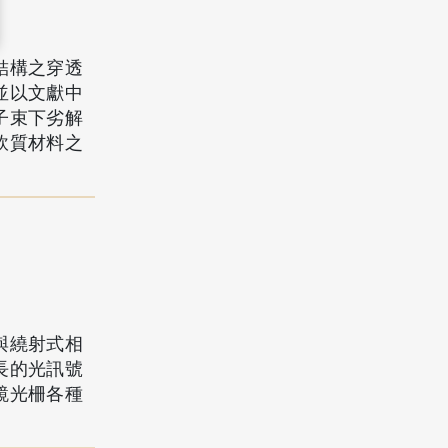
結構之穿透
並以文獻中
子束下劣解
軟質材料之
與繞射式相
長的光訊號
鏡光柵各種