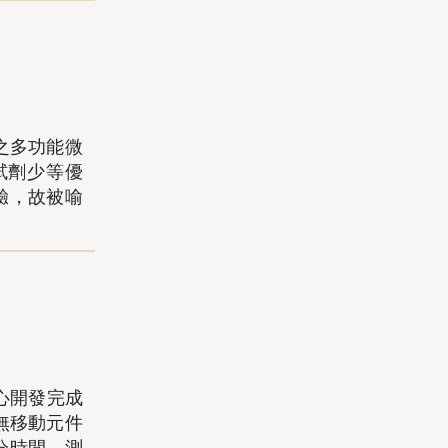
之多功能微
試劑少等優
驗，故被喻
科中心開發完成
、無移動元件