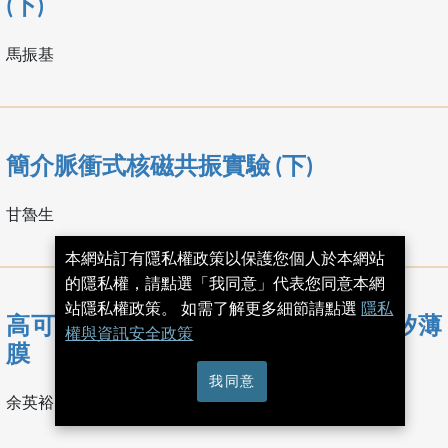
(下)
馬振基
簡介脈衝式核磁共振實驗 (下)
甘魯生
本網站訂有隱私權政策以保護您個人於本網站
的隱私權，請點選「我同意」代表您同意本網
站隱私權政策。 如需了解更多細節請點選
隱私
高可信度溫度感測器─射頻濺射碳化矽薄
權與資訊安全政策
膜
我同意
余英裕