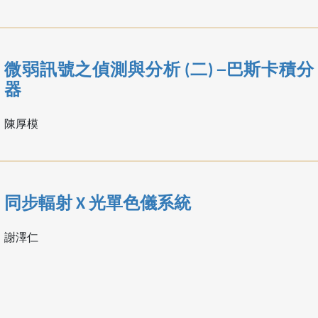
微弱訊號之偵測與分析 (二) ─巴斯卡積分
器
陳厚模
同步輻射 X 光單色儀系統
謝澤仁