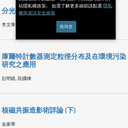
站隱私權政策。 如需了解更多細節請點選
隱私
分光儀控制器電路解析與操作
權與資訊安全政策
李文華
我同意
庫爾特計數器測定粒徑分布及在環境污染
研究之應用
彭明鏡, 阮國棟
核磁共振造影術詳論 (下)
金家華