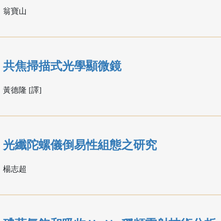
翁寶山
共焦掃描式光學顯微鏡
黃德隆 [譯]
光纖陀螺儀倒易性組態之研究
楊志超