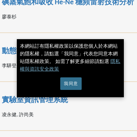
碘蒸氣飽和吸收 He-Ne 穩頻雷射技術分析
廖泰杉
本網站訂有隱私權政策以保護您個人於本網站
動態材料試驗機之電腦化控制設計
的隱私權，請點選「我同意」代表您同意本網
站隱私權政策。 如需了解更多細節請點選
隱私
李驊登, 陳中城
權與資訊安全政策
我同意
實驗室資訊管理系統
凌永健, 許尚美