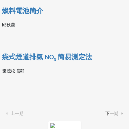
燃料電池簡介
邱秋燕
袋式煙道排氣 NO
簡易測定法
x
陳茂松 [譯]
上一期
下一期