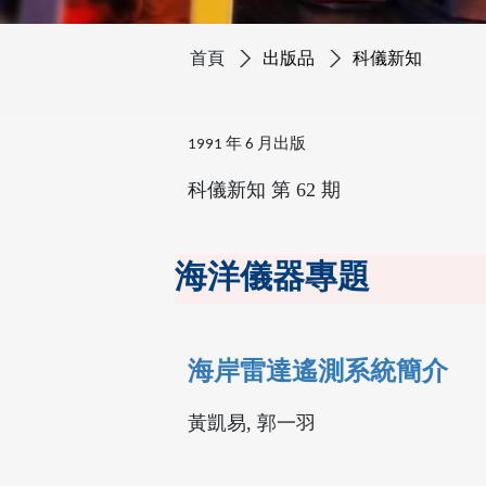
首頁
出版品
科儀新知
1991 年 6 月出版
科儀新知 第 62 期
海洋儀器專題
海岸雷達遙測系統簡介
黃凱易, 郭一羽