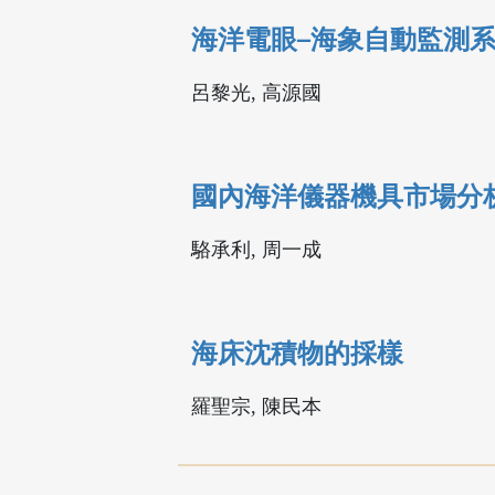
海洋電眼─海象自動監測
呂黎光, 高源國
國內海洋儀器機具市場分
駱承利, 周一成
海床沈積物的採樣
羅聖宗, 陳民本