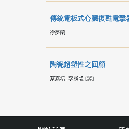
傳統電板式心臟復甦電擊
徐夢蘭
陶瓷超塑性之回顧
蔡嘉培, 李勝隆 [譯]