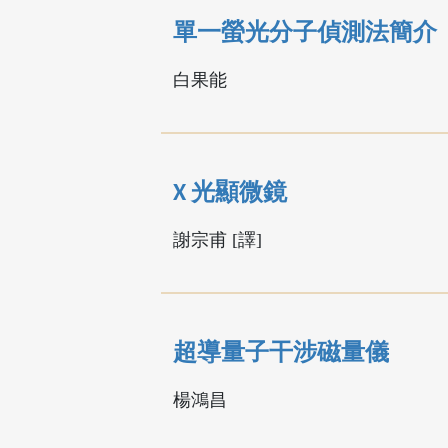
單一螢光分子偵測法簡介
白果能
X 光顯微鏡
謝宗甫 [譯]
超導量子干涉磁量儀
楊鴻昌