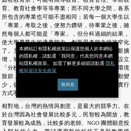
育、教育社會學等等專業；而不同大學之間，各系
所包含的專業也可能不盡相同；若每一個大學生以
「專業」考取之後，便努力鑽研，待畢業之後，雖
然每個人都可能是「專家」，但分科過細的結果，
使大學畢業生的適應能力、創新思考能力就被窄化
本網站訂有隱私權政策以保護您個人於本網站
了。加上近年來，中國大陸高等教育機構不斷擴
的隱私權，請點選「我同意」代表您同意本網
增，城市校區空間不夠，很多學校開始在郊區設立
站隱私權政策。 如需了解更多細節請點選
隱私
「分校」，使得本科生 (一般指大學生) 與社會環境
權與資訊安全政策
脫節，也與研究生 (包含碩士生與博士生) 的互動變
少，儘管大學生人數眾多，但大陸高等教育的實行
我同意
方式不見得適當。
相對地，台灣的熱情與創意，是最大的競爭力。在
於台灣因為社會發展比較多元，民智較為開放，教
育發展較為成熟，比較多的老師、NGO 團體願意投