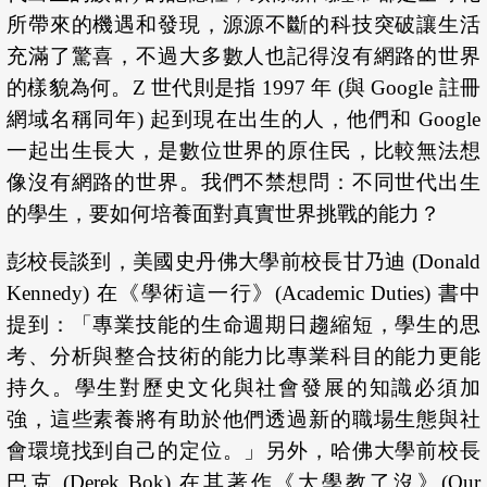
所帶來的機遇和發現，源源不斷的科技突破讓生活
充滿了驚喜，不過大多數人也記得沒有網路的世界
的樣貌為何。Z 世代則是指 1997 年 (與 Google 註冊
網域名稱同年) 起到現在出生的人，他們和 Google
一起出生長大，是數位世界的原住民，比較無法想
像沒有網路的世界。我們不禁想問：不同世代出生
的學生，要如何培養面對真實世界挑戰的能力？
彭校長談到，美國史丹佛大學前校長甘乃迪 (Donald
Kennedy) 在《學術這一行》(Academic Duties) 書中
提到：「專業技能的生命週期日趨縮短，學生的思
考、分析與整合技術的能力比專業科目的能力更能
持久。學生對歷史文化與社會發展的知識必須加
強，這些素養將有助於他們透過新的職場生態與社
會環境找到自己的定位。」另外，哈佛大學前校長
巴克 (Derek Bok) 在其著作《大學教了沒》(Our