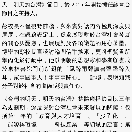
天．明天的台灣》節目，於 2015 年開始擔任該電台
節目之主持人。
彭校長不僅視野前瞻，與來賓對話內容極具深度與
廣度，在議題設定上，處處展現對於台灣社會發展
的關心與憂慮，也展現對於各項議題的用心著墨。
博學的彭校長言談討論間信手捻來，更將聖賢書所
學內化於行動中，他以明朝的思想家和學者顧憲成
於東林書院門前所題的「風聲雨聲讀書聲聲聲入
耳，家事國事天下事事事關心。」對聯，表明知識
分子對於社會的道德感與責任心。
《台灣的明天．明天的台灣》整體廣播節目以三年
為規劃期，深度探討台灣社會未來發展的關鍵：包
括第一年的「教育與人才培育」、「少子化」、
「能源與環境」、「科技產業」等領域的建言；第