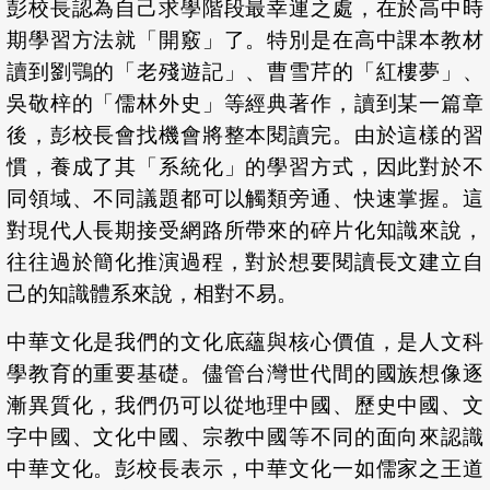
彭校長認為自己求學階段最幸運之處，在於高中時
期學習方法就「開竅」了。特別是在高中課本教材
讀到劉鶚的「老殘遊記」、曹雪芹的「紅樓夢」、
吳敬梓的「儒林外史」等經典著作，讀到某一篇章
後，彭校長會找機會將整本閱讀完。由於這樣的習
慣，養成了其「系統化」的學習方式，因此對於不
同領域、不同議題都可以觸類旁通、快速掌握。這
對現代人長期接受網路所帶來的碎片化知識來說，
往往過於簡化推演過程，對於想要閱讀長文建立自
己的知識體系來說，相對不易。
中華文化是我們的文化底蘊與核心價值，是人文科
學教育的重要基礎。儘管台灣世代間的國族想像逐
漸異質化，我們仍可以從地理中國、歷史中國、文
字中國、文化中國、宗教中國等不同的面向來認識
中華文化。彭校長表示，中華文化一如儒家之王道