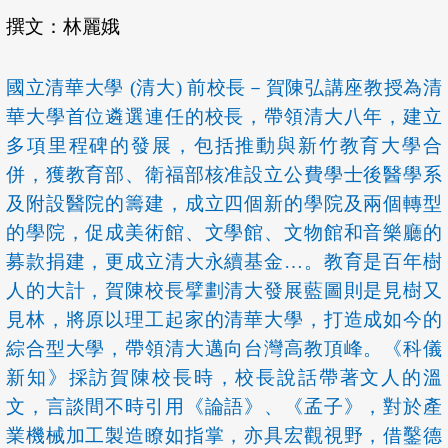
撰文：林麗娥
國立清華大學 (清大) 前校長
－
賀陳弘講座教授為清
華大學首位遴選連任的校長，帶領清大八年，建立
多項里程碑的發展，包括推動與新竹教育大學合
併，獲教育部、衛福部核准設立公費學士後醫學系
及附設醫院的籌建，成立四個新的學院及兩個轉型
的學院，促成美術館、文學館、文物館和音樂廳的
募款捐建，更成立清大永續基金
…
。教育是百年樹
人的大計，賀陳校長擘劃清大發展藍圖則是見樹又
見林，將原以理工起家的清華大學，打造成如今的
綜合型大學，帶領清大邁向台灣高教頂峰。《科儀
新知》採訪賀陳校長時，校長說話帶著文人的溫
文，言談間不時引用《論語》、《孟子》，對於產
業機械加工製造瞭如指掌，亦具宏觀視野，借鑿德