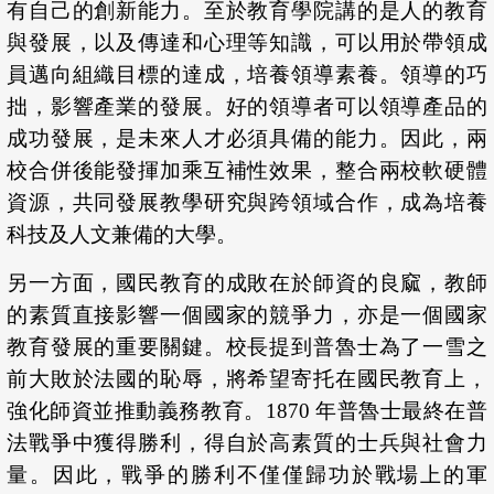
有自己的創新能力。至於教育學院講的是人的教育
與發展，以及傳達和心理等知識，可以用於帶領成
員邁向組織目標的達成，培養領導素養。領導的巧
拙，影響產業的發展。好的領導者可以領導產品的
成功發展，是未來人才必須具備的能力。因此，兩
校合併後能發揮加乘互補性效果，整合兩校軟硬體
資源，共同發展教學研究與跨領域合作，成為培養
科技及人文兼備的大學。
另一方面，國民教育的成敗在於師資的良窳，教師
的素質直接影響一個國家的競爭力，亦是一個國家
教育發展的重要關鍵。校長提到普魯士為了一雪之
前大敗於法國的恥辱，將希望寄托在國民教育上，
強化師資並推動義務教育。1870 年普魯士最終在普
法戰爭中獲得勝利，得自於高素質的士兵與社會力
量。因此，戰爭的勝利不僅僅歸功於戰場上的軍