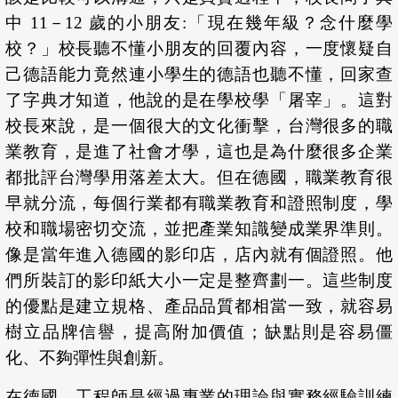
中 11－12 歲的小朋友:「現在幾年級？念什麼學
校？」校長聽不懂小朋友的回覆內容，一度懷疑自
己德語能力竟然連小學生的德語也聽不懂，回家查
了字典才知道，他說的是在學校學「屠宰」。這對
校長來說，是一個很大的文化衝擊，台灣很多的職
業教育，是進了社會才學，這也是為什麼很多企業
都批評台灣學用落差太大。但在德國，職業教育很
早就分流，每個行業都有職業教育和證照制度，學
校和職場密切交流，並把產業知識變成業界準則。
像是當年進入德國的影印店，店內就有個證照。他
們所裝訂的影印紙大小一定是整齊劃一。這些制度
的優點是建立規格、產品品質都相當一致，就容易
樹立品牌信譽，提高附加價值；缺點則是容易僵
化、不夠彈性與創新。
在德國，工程師是經過專業的理論與實務經驗訓練