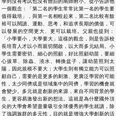
學到沒有考試也沒有體罰的南師附小。從小告訴他
一個觀念：「第二名的學生常常比第一名的學生要
值得栽培」，與第一名相較起來，第二名比較有餘
裕可以閱讀、運動、思考，和追求長期的價值，可
以發展的空間更大、更可以栽培。父親也提到：
「小學要小，大學要大」這樣的觀念，則是告訴校
長培育人才以小而親切開啟，以大而多元結局。小
學生需要密切、細心的照顧，好比照顧幼苗，要細
心拔草、除蟲、澆水、轉換盆子，讓幼苗照到太
陽，因此規模不要大；大學生則有獨立能力可以照
顧自己，需要的是更多的刺激、更廣泛學習的可能
性，太少同儕或是領域集中的同儕，學習的機會就
會變少。多元就是創新的來源，來自不同背景的學
生，更容易激發出新的想法。這就是為什麼國外頂
尖的大學會希望盡量吸引全球優秀的學生就讀，除
了強調族群的多元性，目的就是增強大學創新的活