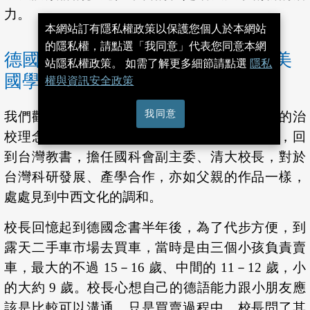
力。
本網站訂有隱私權政策以保護您個人於本網站
的隱私權，請點選「我同意」代表您同意本網
德國技職教育為技術人才的搖籃、美
站隱私權政策。 如需了解更多細節請點選
隱私
國學術風氣開放醞釀出創新科技
權與資訊安全政策
我同意
我們觀察到賀陳校長注重多元教育、全人教育的治
校理念，來自於父親的影響。留學德國、美國，回
到台灣教書，擔任國科會副主委、清大校長，對於
台灣科研發展、產學合作，亦如父親的作品一樣，
處處見到中西文化的調和。
校長回憶起到德國念書半年後，為了代步方便，到
露天二手車市場去買車，當時是由三個小孩負責賣
車，最大的不過 15－16 歲、中間的 11－12 歲，小
的大約 9 歲。校長心想自己的德語能力跟小朋友應
該是比較可以溝通，只是買賣過程中，校長問了其