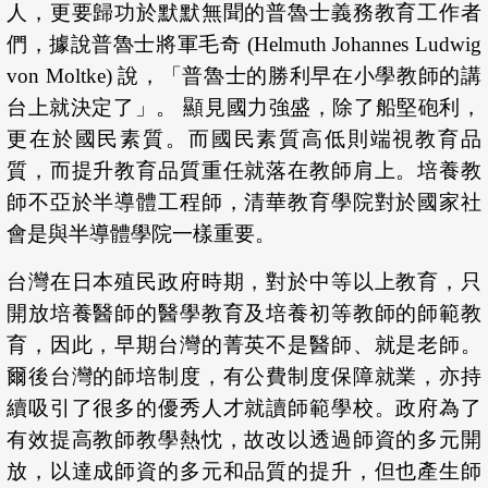
人，更要歸功於默默無聞的普魯士義務教育工作者
們，據說普魯士將軍毛奇 (Helmuth Johannes Ludwig
von Moltke) 說，「普魯士的勝利早在小學教師的講
台上就決定了」。 顯見國力強盛，除了船堅砲利，
更在於國民素質。而國民素質高低則端視教育品
質，而提升教育品質重任就落在教師肩上。培養教
師不亞於半導體工程師，清華教育學院對於國家社
會是與半導體學院一樣重要。
台灣在日本殖民政府時期，對於中等以上教育，只
開放培養醫師的醫學教育及培養初等教師的師範教
育，因此，早期台灣的菁英不是醫師、就是老師。
爾後台灣的師培制度，有公費制度保障就業，亦持
續吸引了很多的優秀人才就讀師範學校。政府為了
有效提高教師教學熱忱，故改以透過師資的多元開
放，以達成師資的多元和品質的提升，但也產生師