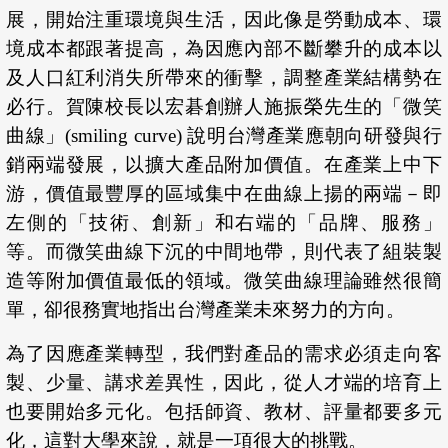
展，開始注重環境與生活，因此像是勞動成本、環
境成本都跟著提高，為因應內部不斷攀升的成本以
及人口紅利消失所帶來的衝擊，調整產業結構勢在
必行。賀陳校長以宏碁創辦人施振榮先生的「微笑
曲線」(smiling curve) 說明台灣產業應朝向研發與行
銷兩端發展，以擴大產品附加價值。在產業上中下
游，價值最豐厚的區域集中在曲線上揚的兩端－即
左側的「技術、創新」和右端的「品牌、服務」
等。而微笑曲線下沉的中間地帶，則代表了組裝製
造等附加價值最低的領域。微笑曲線理論雖然很簡
單，卻很務實地指出台灣產業未來努力的方向。
為了因應產業轉型，我們對產品的需求必須走向客
製、少量、講求差異性，因此，從人才端的培育上
也要開始多元化。包括師資、教材、評量都要多元
化，這對大學來說，就是一項很大的挑戰。