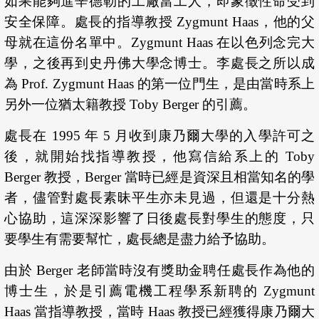
如果能夠進辛德勒的工廠當工人，即象徵性命受到
安全保障。處長的指導教授 Zygmunt Haas，他的父
母就在這份名單中。Zygmunt Haas 在以色列念完大
學，之後再到史丹佛大學念博士。李處長之所以成
為 Prof. Zygmunt Haas 的第一位門生，是由當時系上
另外一位猶太籍教授 Toby Berger 的引薦。
處長在 1995 年 5 月收到康乃爾大學的入學許可之
後，就開始找指導教授，他寫信給系上的 Toby
Berger 教授，Berger 當時已經是資深且相當知名的學
者，儘管對處長素昧平生亦未見過，但還是十分熱
心協助，這深深影響了日後處長對學生的態度，只
要學生有需要幫忙，處長總是盡力給予協助。
由於 Berger 老師當時沒有獎助金聘任處長作為他的
博士生，於是引薦電機工程學系新聘的 Zygmunt
Haas 當指導教授，當時 Haas 教授已經獲得康乃爾大