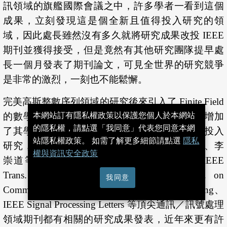
訊領域的旗艦國際會議之中，許多學者一看到這個
成果，立刻發現這是個全新且值得投入研究的領
域，因此處長雖然沒有多久就將研究成果改投 IEEE
期刊並獲得接受，但是竟然有其他研究團隊提早處
長一個月發表了期刊論文，可見全世界的研究競爭
是非常的激烈，一刻也不能鬆懈。
完美高斯整數序列領域的研究後來引入了 Finite Field
本網站訂有隱私權政策以保護您個人於本網站
的數學理論，提供了更紮實的數學基礎，大大增加
的隱私權，請點選「我同意」代表您同意本網
了其學術價值，也受到國內多位學者的重視而投入
站隱私權政策。 如需了解更多細節請點選
隱私
研究，台灣大學貝蘇章教授，義守大學張赫烜、李
權與資訊安全政策
崇道等教授都有相當好的成果發表，包含 IEEE
Trans. on Information Theory、IEEE Trans. on
我同意
Communications、IEEE Trans. on Signal Processing、
IEEE Signal Processing Letters 等頂尖通訊／訊號處理
領域期刊都有相關的研究成果發表，近年來更有許