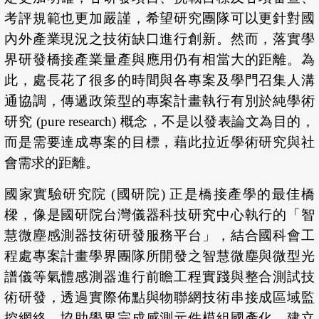
考評規範也更加嚴謹，希望研究團隊可以更針對國
內外產業現況之技術缺口進行創新。然而，落實學
界研發橋接產業量產與應用仍有相當大的距離。為
此，處長花了很多的時間與各專案及學門召集人溝
通協調，傳遞政策型的專案計畫執行有別於純學術
研究 (pure research) 概念，不是以發表論文為目的，
而是需要達成專案的目標，藉此拉近學術研究與社
會需求的距離。
國家實驗研究院 (國研院) 正是橋接產學的最佳橋
樑，像是國研院台灣儀器科技研究中心執行的「智
慧微塵感測器技術研發服務平台」，結合國科會工
程處專案計畫學界團隊所開發之智慧微塵與微型光
譜儀等氣體感測器進行前瞻工程實踐與整合測試技
術研發，透過實際佈點與物聯網技術串接成區域監
控網絡，協助學界完成感測元件模組國產化，建立