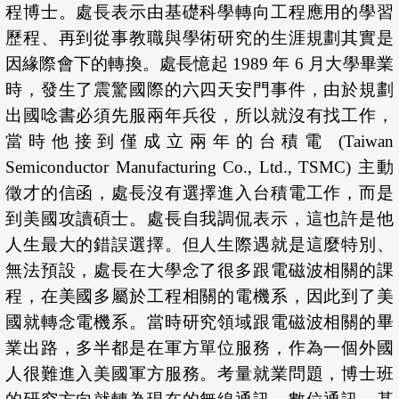
程博士。處長表示由基礎科學轉向工程應用的學習
歷程、再到從事教職與學術研究的生涯規劃其實是
因緣際會下的轉換。處長憶起 1989 年 6 月大學畢業
時，發生了震驚國際的六四天安門事件，由於規劃
出國唸書必須先服兩年兵役，所以就沒有找工作，
當時他接到僅成立兩年的台積電 (Taiwan
Semiconductor Manufacturing Co., Ltd., TSMC) 主動
徵才的信函，處長沒有選擇進入台積電工作，而是
到美國攻讀碩士。處長自我調侃表示，這也許是他
人生最大的錯誤選擇。但人生際遇就是這麼特別、
無法預設，處長在大學念了很多跟電磁波相關的課
程，在美國多屬於工程相關的電機系，因此到了美
國就轉念電機系。當時研究領域跟電磁波相關的畢
業出路，多半都是在軍方單位服務，作為一個外國
人很難進入美國軍方服務。考量就業問題，博士班