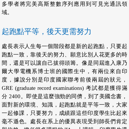
多學者將完美高斯整數序列應用到可見光通訊領
域。
起跑點平等，後天更需努力
處長表示人生每一個階段都是新的起跑點，只要起
跑點一致，靠後天的努力、願意比別人花更多的時
間，還是可以讓自己拔得頭籌。像是同屆進入康乃
爾大學電機系博士班的國際生中，有兩位來自印
度，據說分別是印度國家聯考前後兩屆的狀元，
GRE (graduate record examinations) 考試都是獲得滿
分 2400。即使是這麼強勁的同儕，到了美國念書，
面對新的環境、知識，起跑點就是平等一致，大家
一起修課，只要努力，成績跟這些印度學生比起來
毫不遜色。處長在系上的優異表現受到師長們肯定