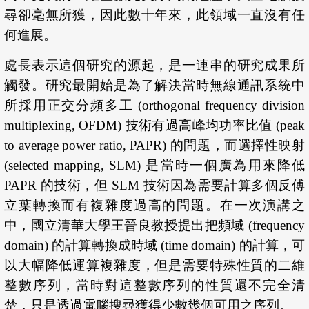
尋卻毫無所獲，因此數十年來，此領域一直沒有任
何進展。
處長表示這個研究的源起，是一連串的研究成果所
觸發。研究最開始是為了解決當時無線通訊系統中
所採用正交分頻多工 (orthogonal frequency division
multiplexing, OFDM) 技術有過高峰均功率比值 (peak
to average power ratio, PAPR) 的問題，而選擇性映射
(selected mapping, SLM) 是當時一個廣為用來降低
PAPR 的技術，但 SLM 技術因為需要計算多個反傅
立葉轉換而有複雜度過高的問題。在一次演講之
中，國立清華大學王晉良教授提出把頻域 (frequency
domain) 的計算轉換成時域 (time domain) 的計算，可
以大幅降低運算複雜度，但是需要特殊性質的二維
整數序列，當時對這整數序列的性質還不完全清
楚，只是透過電腦搜尋獲得少數幾個可用之序列。