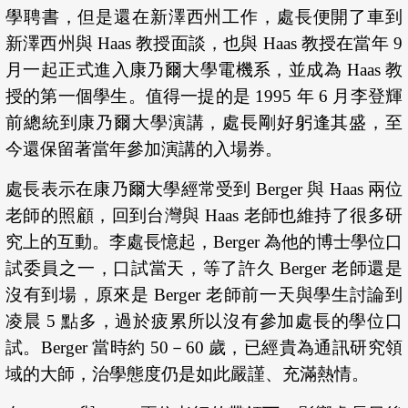
學聘書，但是還在新澤西州工作，處長便開了車到
新澤西州與 Haas 教授面談，也與 Haas 教授在當年 9
月一起正式進入康乃爾大學電機系，並成為 Haas 教
授的第一個學生。值得一提的是 1995 年 6 月李登輝
前總統到康乃爾大學演講，處長剛好躬逢其盛，至
今還保留著當年參加演講的入場券。
處長表示在康乃爾大學經常受到 Berger 與 Haas 兩位
老師的照顧，回到台灣與 Haas 老師也維持了很多研
究上的互動。李處長憶起，Berger 為他的博士學位口
試委員之一，口試當天，等了許久 Berger 老師還是
沒有到場，原來是 Berger 老師前一天與學生討論到
凌晨 5 點多，過於疲累所以沒有參加處長的學位口
試。Berger 當時約 50－60 歲，已經貴為通訊研究領
域的大師，治學態度仍是如此嚴謹、充滿熱情。