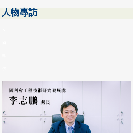
人物專訪
人
物
專
訪