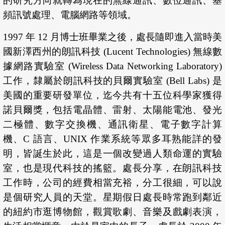
的研究方向就轉為現在的無線通訊、數位通訊、基
頻訊號處理、電腦網路等領域。
1997 年 12 月博士班畢業之後，處長隨即進入當時美
國新澤西州的朗訊科技 (Lucent Technologies) 無線數
據網路實驗室 (Wireless Data Networking Laboratory)
工作，隸屬於朗訊科技的貝爾實驗室 (Bell Labs) 是
美國的重要研發單位，迄今共有十五位科學家獲得
諾貝爾獎，包括電晶體、雷射、太陽能電池、發光
二極體、數字交換機、通訊衛星、電子數字計算
機、C 語言、UNIX 作業系統等眾多耳熟能詳的發
明，皆誕生於此，這是一個改變過人類命運的實驗
室，也是現代科技的搖籃。處長分享，在朗訊科技
工作時，公司的經費相當充裕，分工很細，可以說
是個研究人員的天堂。星期假日處長時常跑到鄰近
的紐約市逛博物館，觀賞歌劇、音樂及戲劇表演，