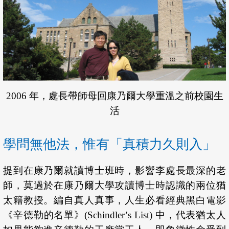
2006 年，處長帶師母回康乃爾大學重溫之前校園生
活
學問無他法，惟有「真積力久則入」
提到在康乃爾就讀博士班時，影響李處長最深的老
師，莫過於在康乃爾大學攻讀博士時認識的兩位猶
太籍教授。編自真人真事，人生必看經典黑白電影
《辛德勒的名單》(Schindler
’
s List) 中，代表猶太人