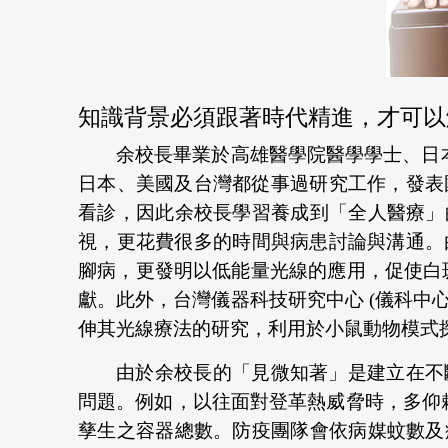
知識背景必須跟著時代精進，才可以
余校長畢業於高雄醫學院醫學學士、日本
日本、美國及台灣都從事過研究工作，發表國
看診，因此余校長學習養成到「全人醫療」
視，更花費很多的時間與病患討論與溝通。由於如此
腳病，更發明以低能量光線的應用，促使白斑病灶黑色
獻。此外，台灣儀器科技研究中心 (儀科中心
伸其光線療法的研究，利用於小鼠動物模式
由於余校長的「見微知著」是建立在不
問題。例如，以往面對登革熱威脅時，多仰賴「布氏
孳生之容器總數。防疫團隊會依病媒蚊數及