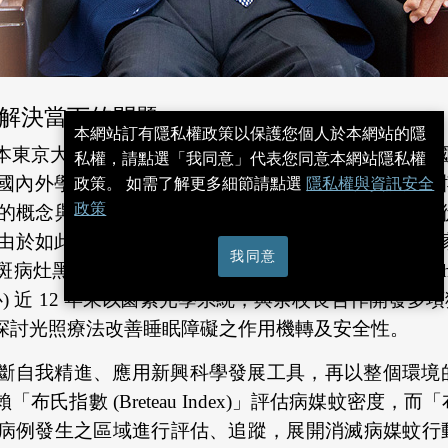
解決當下的問題
本網站訂有隱私權政策以保護您個人於本網站的隱
東京大學醫學博士，以優異的研究成果，榮獲美國國家衛生
私權，請點選「我同意」代表您同意本網站隱私權
內外學術論文超過 380 篇。在東京大學醫學院攻
政策。 如需了解更多細節請點選
隱私權與資訊安全
政策
的概念與嚴謹細膩看診習慣，不僅觀察皮膚病變，也
「見微知著」精神，成功扮演一個醫師科學家 (physici
我同意
素細胞再生的治療法 (photobiomodulation 
) 近 12 年來以鹵素光學系統，與余校長合作開發
探討光照療法改善睡眠障礙之作用機轉及安全性。
斷自我精進、應用新興科學發展工具，再以整個環境
指數 (Breteau Index)」評估病媒蚊密度，而
病例發生之區域進行評估、追蹤，展開消滅病媒蚊行