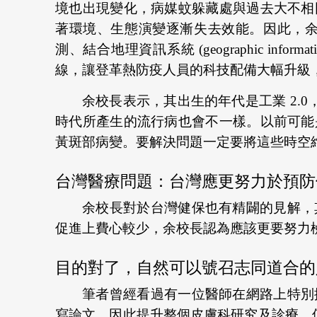
境也出現變化，病媒蚊躲藏處與過去大不相
著環境、生態演變逐漸失去效能。因此，余校
測、結合地理資訊系統 (geographic inf
線，讓登革熱防疫人員的科技配備大幅升級
余校長表示，其出生的年代是工業 2.0
時代所產生的流行病也會不一樣。以前可能
黃斑部病變。要解決問題一定要將這些時空
台灣醫療問題：台灣應更努力於預防
余校長對於台灣健保也有精闢的見解，
促進上費心較少，余校長認為應該更要努力
目的對了，自然可以號召志同道合的
筆者曾經看過有一位醫師在網路上特別
寫論文，因此提升整個皮膚科研究及診療。值