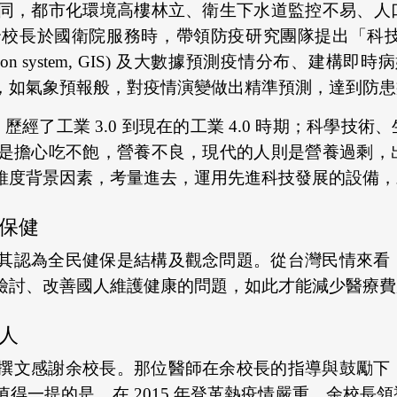
同，都市化環境高樓林立、衛生下水道監控不易、人
長於國衛院服務時，帶領防疫研究團隊提出「科技防疫
ormation system, GIS) 及大數據預測疫情分布、
，如氣象預報般，對疫情演變做出精準預測，達到防患
，歷經了工業 3.0 到現在的工業 4.0 時期；科學
是擔心吃不飽，營養不良，現代的人則是營養過剩，
維度背景因素，考量進去，運用先進科技發展的設備，
保健
其認為全民健保是結構及觀念問題。從台灣民情來看
檢討、改善國人維護健康的問題，如此才能減少醫療費
人
撰文感謝余校長。那位醫師在余校長的指導與鼓勵下
得一提的是，在 2015 年登革熱疫情嚴重，余校長