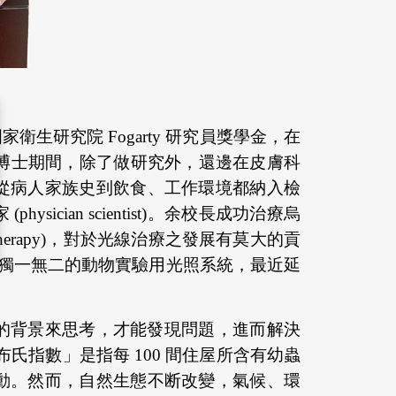
研究院 Fogarty 研究員獎學金，在
讀博士期間，除了做研究外，還邊在皮膚科
從病人家族史到飲食、工作環境都納入檢
an scientist)。余校長成功治療烏
therapy)，對於光線治療之發展有莫大的貢
多項獨一無二的動物實驗用光照系統，最近延
的背景來思考，才能發現問題，進而解決
「布氏指數」是指每 100 間住屋所含有幼蟲
動。然而，自然生態不
断
改變，氣候、環