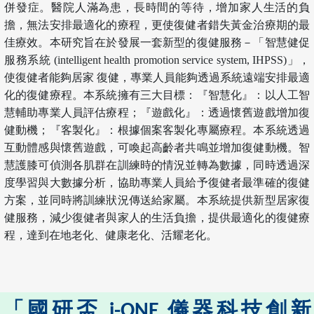
併發症。醫院人滿為患，長時間的等待，增加家人生活的負
擔，無法安排最適化的療程，更使復健者錯失黃金治療期的最
佳療效。本研究旨在於發展一套新型的復健服務－「智慧健促
服務系統 (intelligent health promotion service system, IHPSS)」，
使復健者能夠居家 復健，專業人員能夠透過系統遠端安排最適
化的復健療程。本系統擁有三大目標：『智慧化』：以人工智
慧輔助專業人員評估療程；『遊戲化』：透過懷舊遊戲增加復
健動機；『客製化』：根據個案客製化專屬療程。本系統透過
互動體感與懷舊遊戲，可喚起高齡者共鳴並增加復健動機。智
慧護膝可偵測各肌群在訓練時的情況並轉為數據，同時透過深
度學習與大數據分析，協助專業人員給予復健者最準確的復健
方案，並同時將訓練狀況傳送給家屬。本系統提供新型居家復
健服務，減少復健者與家人的生活負擔，提供最適化的復健療
程，達到在地老化、健康老化、活耀老化。
「國研盃 i-ONE 儀器科技創新