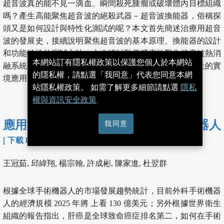
超音波真的能不見一滴血、瞬間殺死腫瘤或破壞體內目標組織
嗎？產生高能聚焦超音波的絕殺武器－超音波換能器，俗稱探
頭又是如何設計與特性化測試的呢？本文首先簡述治療用超音
波的發展史，接續說明聚焦超音波的基本原理、換能器的設計
和功能特性的測試方法，文末將以乳房腫瘤的聚焦超音波熱消
本網站訂有隱私權政策以保護您個人於本網站
融系統為例，期讓讀者理解聚焦超音波無創手術在臨床上的實
的隱私權，請點選「我同意」代表您同意本網
境應用。
站隱私權政策。 如需了解更多細節請點選
隱私
權與資訊安全政策
我同意
應用於熱消融肝癌手術之導航手術機器人
[ 下載 PDF ]
王冠茹, 邱緯翔, 楊宗翰, 許成彬, 陳家進, 杜翌群
根據全球手術機器人的市場發展趨勢統計，目前外科手術機器
人的經濟規模 2025 年將 上看 130 億美元；另外根據世界衛生
組織的報告指出，肝癌是全球致命癌症排名第二，如何在手術