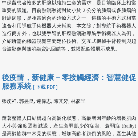
中保留患者較多的肝臟以維持生命的需求，是目前臨床上相當
重要的議題。目前熱消融術對於小於 2 公分的腫瘤或多腫瘤的
肝癌病患，是相當適合的治療方式之一，這樣的手術方式相當
適合利用導航手術機器人來輔助。本文除了對導航手術機器人
進行簡介外，也以雙手臂的肝癌熱消融導航手術機器人為例，
介紹所需的機器視覺空間定位技術、交互式機械手臂控制與超
音波影像與熱消融資訊回饋等，並搭配假體展示成果。
後疫情，新健康－零接觸經濟：智慧健促
服務系統
[ 下載 PDF ]
張虔祥, 郭昱良, 連偉志, 陳芃婷, 林彥呈
隨著整體人口結構趨向高齡化狀態，高齡者因年齡的增長肌肉
大小與強度逐漸減退，產生衰弱肌少的症狀。衰弱症 (frailty)
是高齡族群中常見的狀態，增加高齡者跌倒的風險，產生其他