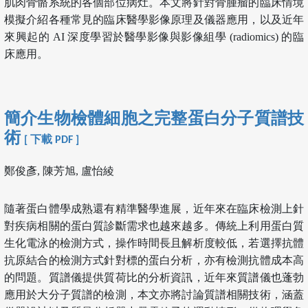
肌肉骨骼系統的各個部位病灶。本文將針對骨腫瘤的臨床情境
模擬介紹各種常見的臨床醫學影像原理及儀器應用，以及近年
來興起的 AI 深度學習於醫學影像與影像組學 (radiomics) 的臨
床應用。
簡介生物檢體細胞之完整蛋白分子質譜技
術
[ 下載 PDF ]
鄭俊彥, 陳芳旭, 盧怡綾
隨著蛋白體學成熟還有精準醫學進展，近年來在臨床檢測上針
對疾病相關的蛋白質診斷需求也越來越多。傳統上利用蛋白質
生化電泳的檢測方式，操作時間長且解析度較低，若選擇抗體
抗原結合的檢測方式針對標的蛋白分析，亦有檢測抗體成本高
的問題。質譜儀提供質荷比的分析資訊，近年來質譜儀也蓬勃
應用於大分子質譜的檢測，本文亦將討論質譜相關技術，涵蓋