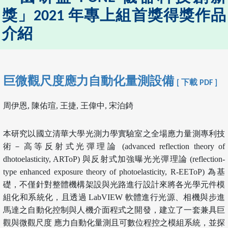
獎」2021 年專上組首獎得獎作品
介紹
巨微觀尺度應力自動化量測設備
[ 下載 PDF ]
周伊恩, 陳佑瑄, 王捷, 王偉中, 宋泊錡
本研究以國立清華大學光測力學實驗室之全場應力量測專利技
術－高等反射式光彈理論 (advanced reflection theory of
dhotoelasticity, ARToP) 與反射式加強曝光光彈理論 (reflection-
type enhanced exposure theory of photoelasticity, R-EEToP) 為基
礎，不僅針對整體機構架設與光路進行設計來將各光學元件模
組化和系統化，且透過 LabVIEW 軟體進行光源、相機與步進
馬達之自動化控制與人機介面程式之開發，建立了一套兼具巨
觀與微觀尺度 應力自動化量測且可數位程控之模組系統，並探