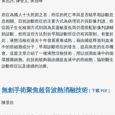
黃忠諤, 陳聖文, 黃冠曄
癌症為國人十大死因之首，癌症的死亡率與是否能早期診斷息
息相關。目前診斷癌症的主要方式為病理切片與影像判讀，癌
症因子生化檢測方式則因為其靈敏度低而仍需搭配影像判讀輔
助診斷，然而這些方法對於早期診斷癌症仍有其限制。有鑒於
此，液態活檢在過去十年發展逐漸成熟，藉由捕捉釋放到血液
中的癌細胞或分子，早期診斷癌症的發生，提高病患的生存機
會。這篇文章介紹了一種液態活檢技術，用以偵測血液中的循
環腫瘤細胞。此技術能夠藉由捕捉血液中的癌細胞，協助醫生
診斷癌症以及後續的治療。
無創手術聚焦超音波熱消融技術
[ 下載 PDF ]
陳景欣