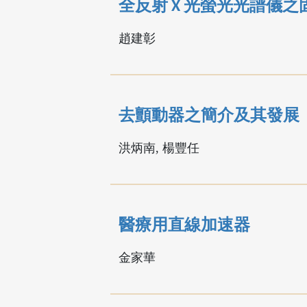
全反射 X 光螢光光譜儀
趙建彰
去顫動器之簡介及其發展
洪炳南, 楊豐任
醫療用直線加速器
金家華