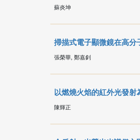
蘇炎坤
掃描式電子顯微鏡在高分
張榮華, 鄭嘉釗
以燃燒火焰的紅外光發射
陳輝正