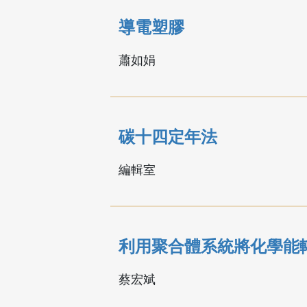
導電塑膠
蕭如娟
碳十四定年法
編輯室
利用聚合體系統將化學能
蔡宏斌