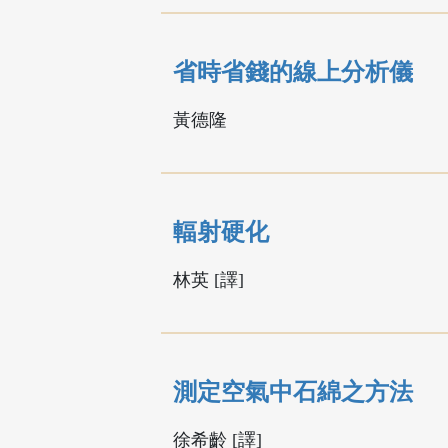
省時省錢的線上分析儀
黃德隆
輻射硬化
林英 [譯]
測定空氣中石綿之方法
徐希齡 [譯]