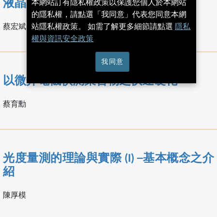
液晶聚合體 (I) : 桿狀聚合體
本網站訂有隱私權政策以保護您個人於本網站
的隱私權，請點選「我同意」代表您同意本網
蔡宏斌
站隱私權政策。 如需了解更多細節請點選
隱私
權與資訊安全政策
我同意
以微介電儀偵測聚合物之快速硬化
蔡育勳
光度量測的理論與實際 (I) ─基本概念之介
紹
陳厚模