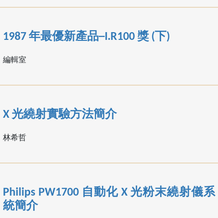
1987 年最優新產品─I.R100 獎 (下)
編輯室
X 光繞射實驗方法簡介
林希哲
Philips PW1700 自動化 X 光粉末繞射儀系
統簡介