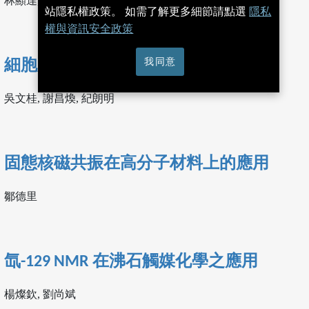
林顯達, 莊奇容, 黃太煌
站隱私權政策。 如需了解更多細節請點選
隱私
權與資訊安全政策
我同意
細胞膜的核磁共振研究
吳文桂, 謝昌煥, 紀朗明
固態核磁共振在高分子材料上的應用
鄒德里
氙-129 NMR 在沸石觸媒化學之應用
楊燦欽, 劉尚斌