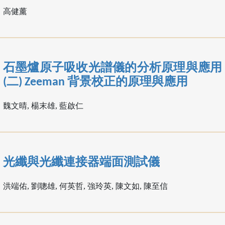
高健薰
石墨爐原子吸收光譜儀的分析原理與應用
(二) Zeeman 背景校正的原理與應用
魏文晴, 楊末雄, 藍啟仁
光纖與光纖連接器端面測試儀
洪端佑, 劉聰雄, 何英哲, 強玲英, 陳文如, 陳至信