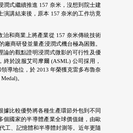
用浸潤式繼續推進 157 奈米，沒想到院士建
院士演講結束後，原本 157 奈米的工作坊竟
和商業上將產業從 157 奈米傳統技術
光機台的廠商研發並量產浸潤式機台極為困難。
理論的觀點證明浸潤式微影的可行性及優
說服艾司摩爾 (ASML) 公司採用，
導地位，於 2013 年榮獲克雷多布魯奈
 Medal)。
根據比較優勢將各種生產環節外包到不同
多個國家的半導體產業全球價值鏈，由歐
地區則負責晶圓代工、記憶體和半導體封測等。近年更隨