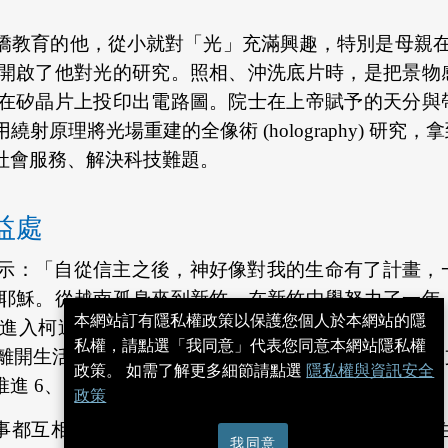
教育的他，從小就對「光」充滿興趣，特別是母親在他
開啟了他對光的研究。照相、沖洗底片時，是把景物
在矽晶片上投印出電路圖。院士在上帝賦予的天分與
原理將光場重建的全像術 (holography) 研
社會服務、解決科技難題。
益處
示：「自從信主之後，神好像對我的生命有了計畫，
耶穌。從越南孤身來到新竹，在新竹中學努力了一年
本網站訂有隱私權政策以保護您個人於本網站的隱
達 (Kodak) 公司上班，沒想到求職信杳無回音，意
私權，請點選「我同意」代表您同意本網站隱私權
00 年時離開生活 38 年的美國，進入台積電工作。在
政策。 如需了解更多細節請點選
隱私權與資訊安全
進 6、7 個世代，為人類帶來科技的躍升。
政策
段話「萬事都互相效力，叫愛神的人得益處」與讀者分享
我同意