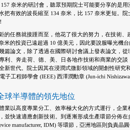
由於是 157 奈米的研討會，聽眾預期院士可能要分享的是
把有效的波長縮至 134 奈米，比 157 奈米更短。
！
的任務就接踵而至，他花了很大的努力，在技術、政治
57 奈米的投資已遠超過 10 億美元，因此要說服曝
幾篇論文，除了透過在國際研討會議上發表論文，從
利、奔走荷、德、美、日各地作技術和商業的交談，終於
體全新世代。院士因其在浸潤式微影領域的開創性研究和領
電機電子工程師學會 (IEEE) 西澤潤勳章 (Jun-ichi Nishizawa
全球半導體的領先地位
體業以高度專業分工、效率極大化的方式運行，企業
，並快速適應創新技術。到逐漸形成生產環節分佈在
 device manufacturer, IDM) 等環節，亞洲