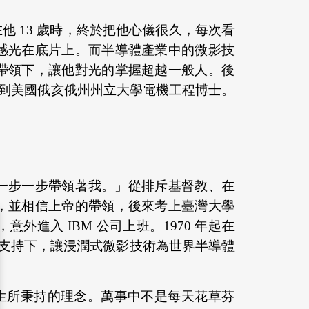
 13 歲時，終於把他心儀很久，每次看
感光在底片上。而半導體產業中的微影技
帶領下，讓他對光的掌握超越一般人。後
究，拿到美國俄亥俄州州立大學電機工程博士。
一步一步帶領著我。」從排斥基督教、在
，並相信上帝的帶領，後來考上臺灣大學
外進入 IBM 公司上班。1970 年起在
台積電的支持下，讓浸潤式微影技術為世界半導體
他一生所秉持的理念。萬事中不是每天花草芬