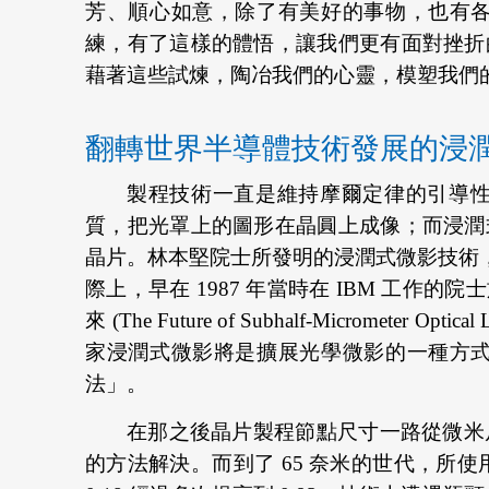
芳、順心如意，除了有美好的事物，也有
練，有了這樣的體悟，讓我們更有面對挫折
藉著這些試煉，陶冶我們的心靈，模塑我們
翻轉世界半導體技術發展的浸
製程技術一直是維持摩爾定律的引導
質，把光罩上的圖形在晶圓上成像；而浸潤
晶片。林本堅院士所發明的浸潤式微影技術，讓
際上，早在 1987 年當時在 IBM 工作的院士於一場
來 (The Future of Subhalf-Micr
家浸潤式微影將是擴展光學微影的一種方
法」。
在那之後晶片製程節點尺寸一路從微米尺度到 
的方法解決。而到了 65 奈米的世代，所使