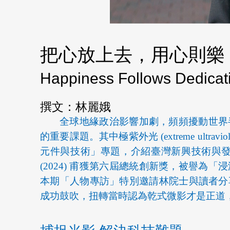
把心放上去，用心則樂
Happiness Follows Dedicati
撰文：林麗娥
全球地緣政治影響加劇，頻頻擾動世界
的重要課題。其中極紫外光 (extreme ult
元件與技術」專題，介紹臺灣新興技術與
(2024) 甫獲第六屆總統創新獎，被譽
本期「人物專訪」特別邀請林院士與讀者分
成功鼓吹，扭轉當時認為乾式微影才是正道，轉而採以水