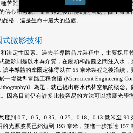
各種苦難、挑戰與壓力。基督徒認為，這是神要我們
的信心和勇氣。而苦難之後所得到的益處，除了表面
的品格，這是生命中最大的益處。
潤式微影技術
性和決定性因素。過去半導體晶片製程中，主要採用
式微影則是以水為介質，在鏡頭和晶圓之間注入水，
半導體的摩爾定律得以在 65 奈米製程之後沿續，更促使
微型電路工程會議 (Microcircuit Engineering
ometer Optical Lithography)》為題，就已提出
式。因為目前仍有許多比較容易的方法可以擴展光學
0.7、0.5、0.35、0.25、0.18、0.13 微米
用的光源波長已縮短到 193 奈米，並進一步抵達 15