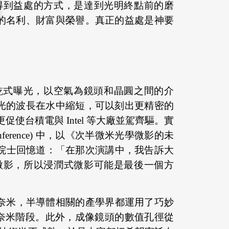
得到益處的方式，是達到光明終點前的磨
的名利、財富與榮譽。真正的益處是神要
乾式曝光，以空氣為鏡頭和晶圓之間的介
光的波長在水中縮短，可以刻出更精密的
台積電與 Intel 等大廠並駕齊驅。實
 Conference) 中，以《次半微米光學微影的未
將水代替空氣的概念。院士回憶道：「在那次演講中，我告訴大
微影，所以浸潤式微影可能是最後一個方
至 90 奈米，半導體相關的產學界都運用了巧妙
7 奈米階段。此外，成像鏡頭的數值孔徑從