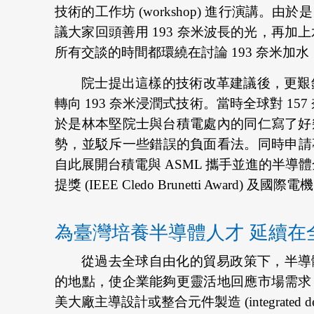
技術的工作坊 (workshop) 進行演講。
議大家回頭善用 193 奈米波長的光，再加上水
所有交談的時間都環繞在討論 193 奈米加水
院士提出這樣的技術改革建議後，更艱鉅
轉向 193 奈米浸潤式技術。當時全球對 1
於是林本堅院士與台積電處內的同仁寫了好
勢，並駁斥一些錯誤的負面看法。同時申請專
自此展開台積電與 ASML 攜手並進的半導
提獎 (IEEE Cledo Brunetti Award) 及國際
為臺灣培養半導體人才 延續在
從過去全球自由化的貿易政策下，半導
的地點，使企業能夠更靈活地回應市場需求
美大廠主導設計或整合元件製造 (integrated