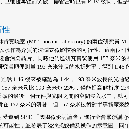
遇瓶頸，已很難再往前突破。儘管當時已有 EUV 技術
行性
 Lincoln Laboratory) 的兩位研究員 M. Switke
水作為介質的浸潤式微影技術的可行性。這兩位研究員
污染晶片。同時他們也研究嘗試使用 157 奈米波長
順便測量 193 奈米波長的水折射率，得到 1.46 
然 1.46 後來被確認為 1.44，193 奈米波長的光通過
157 奈米只比 193 奈米短 23%，僅能提高解析度 
像鏡頭的最後一個元件與光阻之間的空間浸入水中，就
 157 奈米的研發。但 157 奈米技術對半導體廠來
邀到 SPIE 「國際微影討論會」進行全會眾演講 (plenar
可能性，並發表了浸潤式設備及操作的示意圖。同年 9