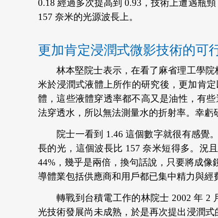
0.18 經過多次提高到 0.93，技術上遭
157 奈米的光源波長上。
更加肯定浸潤式微影技術的可
林本堅院士表示，在看了麻省理工學院林肯實驗室 (MIT
米於浸潤式液體上所作的研究後，更加肯定以
體，這些液體穿透率都不高又是油性，有些還會
法穿透水，所以無法測量水的折射率。幸虧研究員
院士一看到 1.46 這個數字就很有感覺。雖
長的光，這個波長比 157 奈米短得多。況且 
44%，幾乎是兩倍，換句話說，只要將成
導體業包括供應商和用戶都已集中精力與經費在
轉戰到台積電工作的林院士 2002 年 2 月受
光技術發展尚未成熟，於是再次提出浸潤式的