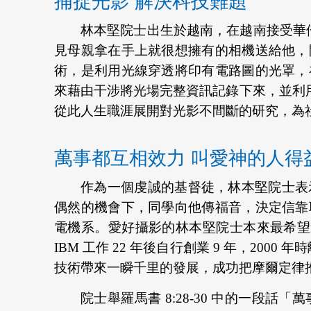
捕捉光影 解決科技難題
林本堅院士出生於越南，在越南接受華僑
見母親拿在手上就很想擁有的相機送給他，
術，是利用光線穿透將印有電路圖的光罩，
來藉由干涉將光場完整資訊記錄下來，並利用繞射
從此人生職涯展開對光影不間斷的研究，為
萬事都互相效力 叫愛神的人得
作為一個虔誠的基督徒，林本堅院士表
偶然的機會下，同學向他傳福音，決定信靠
電機系。愛好攝影的林本堅院士本來最希望進入柯
IBM 工作 22 年後自行創業 9 年，20
技術帶來一瞬千里的發展，成功把摩爾定律推
院士舉羅馬書 8:28-30 中的一