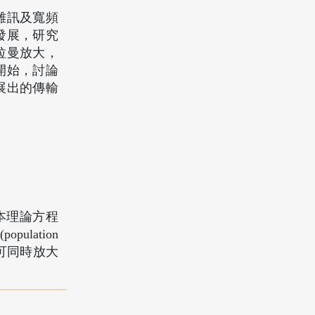
雜訊及寬頻
發展，研究
拉曼放大，
開始，討論
展出的傳輸
本理論方程
ulation
介紹可同時放大