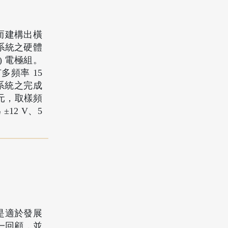
而建構出橫
系統之硬體
) 電極組。
頻率 15
整體系統之完成
位元，取樣頻
±12 V、5
是適於發展
一回顧，並