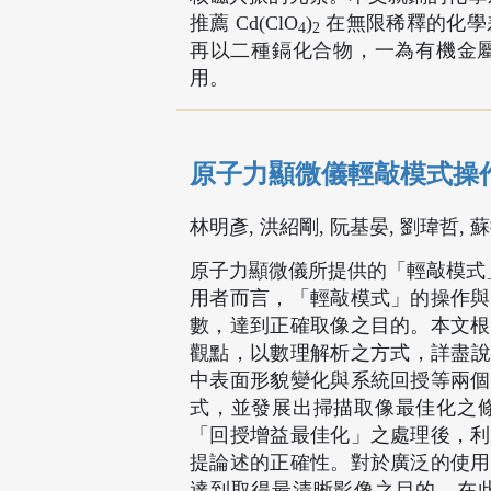
推薦 Cd(ClO
)
在無限稀釋的化學差
4
2
再以二種鎘化合物，一為有機金屬，一為
用。
原子力顯微儀輕敲模式操作
林明彥, 洪紹剛, 阮基晏, 劉瑋哲, 
原子力顯微儀所提供的「輕敲模式」
用者而言，「輕敲模式」的操作與
數，達到正確取像之目的。本文根
觀點，以數理解析之方式，詳盡說明探
中表面形貌變化與系統回授等兩個
式，並發展出掃描取像最佳化之
「回授增益最佳化」之處理後，利
提論述的正確性。對於廣泛的使用
達到取得最清晰影像之目的。在