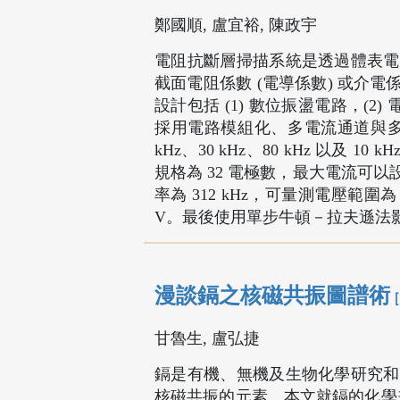
鄭國順, 盧宜裕, 陳政宇
電阻抗斷層掃描系統是透過體表電
截面電阻係數 (電導係數) 或介
設計包括 (1) 數位振盪電路，(2)
採用電路模組化、多電流通道與多
kHz、30 kHz、80 kHz 以及
規格為 32 電極數，最大電流可以設定
率為 312 kHz，可量測電壓範圍為 
V。最後使用單步牛頓－拉夫遜法
漫談鎘之核磁共振圖譜術
甘魯生, 盧弘捷
鎘是有機、無機及生物化學研究和
核磁共振的元素。本文就鎘的化學差