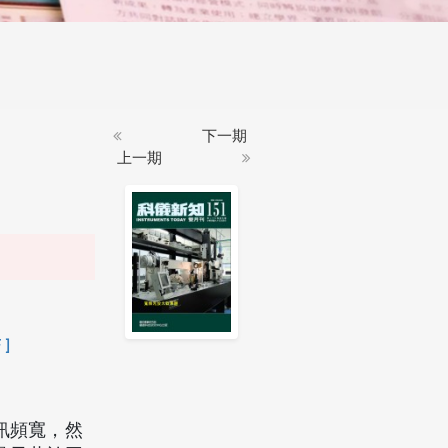
下一期
上一期
 ]
通訊頻寬，然