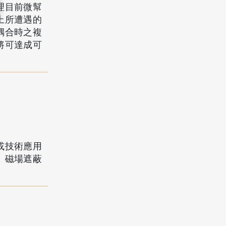
理目前微幫
上所遭遇的
耦合時之複
將可達成可
或技術應用
、磁場遮蔽