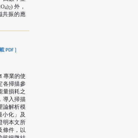
lO
)
) 外，
4
2
核磁共振的應
載 PDF ]
 專業的使
定各掃描參
能量損耗之
外，導入掃描
理論解析模
最小化」及
證明本文所
及條件，以
的超細微結