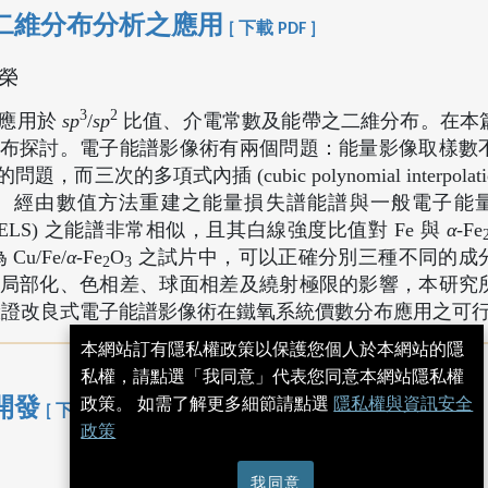
二維分布分析之應用
[ 下載 PDF ]
福榮
3
2
地應用於
sp
/
sp
比值、介電常數及能帶之二維分布。在本
布探討。電子能譜影像術有兩個問題：能量影像取樣數
的多項式內插 (cubic polynomial interpolati
。經由數值方法重建之能量損失譜能譜與一般電子能
ctroscopy, EELS) 之能譜非常相似，且其白線強度比值對 Fe 與
α
-Fe
 Cu/Fe/
α
-Fe
O
之試片中，可以正確分別三種不同的成
2
3
局部化、色相差、球面相差及繞射極限的影響，本研究
文驗證改良式電子能譜影像術在鐵氧系統價數分布應用之可
本網站訂有隱私權政策以保護您個人於本網站的隱
私權，請點選「我同意」代表您同意本網站隱私權
政策。 如需了解更多細節請點選
隱私權與資訊安全
開發
[ 下載 PDF ]
政策
我同意