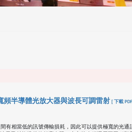
寬頻半導體光放大器與波長可調雷射
[ 下載 PDF
00 nm 之間有相當低的訊號傳輸損耗，因此可以提供極寬的光