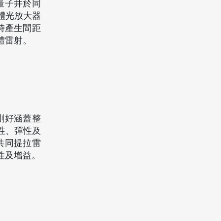
量子井於同
半導體光放大器
時產生間距
導體雷射。
剛好涵蓋整
便性、彈性及
共同提拉雷
性及增益。