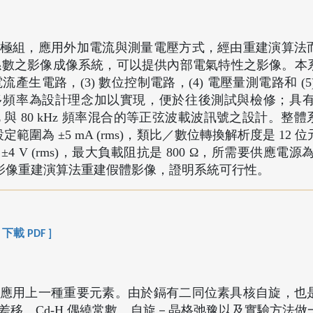
極組，應用外加電流與測量電壓方式，經由重建演算法
電係數之影像成像系統，可以提供內部電氣特性之影像。本
 電流產生電路，(3) 數位控制電路，(4) 電壓量測電路和 (5
頻率為設計理念加以實現，便於往後測試與檢修；具有多
 10 kHz 與 80 kHz 頻率混合的等正弦波載波訊號之設計。
範圍為 ±5 mA (rms)，類比／數位轉換解析度是 12 
±4 V (rms)，最大負載阻抗是 800 Ω，所需要供應電源為 
影像重建演算法重建假體影像，證明系統可行性。
[ 下載 PDF ]
應用上一種重要元素。由於鎘有二同位素具核自旋，也
移、Cd-H 偶繞常數、自旋－晶格弛豫以及實驗方法做