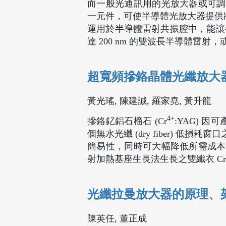
而一般光通訊用的光放大器或可調
一元件，可使半導體光放大器提供將近 30
運用於半導體雷射共振腔中，能讓半
達 200 nm 的雙波長半導體雷射
超寬頻摻鉻晶體光纖放大
黃光瑤, 陳建誠, 羅家堯, 黃升龍
4+
摻鉻釔鋁石榴石 (Cr
:YAG) 因
個無水光纖 (dry fiber) 
簡易性，同時可大幅降低所需成本
射加熱基座生長法生長之雙纖衣 Cr
光纖拉曼放大器的原理、
陳英任, 董正成