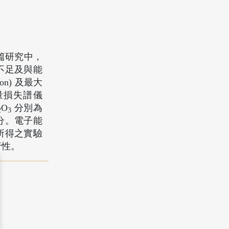
篇研究中，
不足及與能
on) 及最大
量損失譜儀
O
分別為
2
3
分。電子能
所得之實驗
行性。