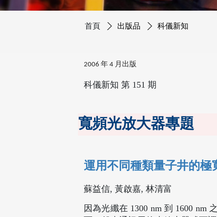
首頁
出版品
科儀新知
2006 年 4 月出版
科儀新知 第 151 期
寬頻光放大器專題
運用不同種類量子井的極
蘇益信, 黃啟嘉, 林清富
因為光纖在 1300 nm 到 16