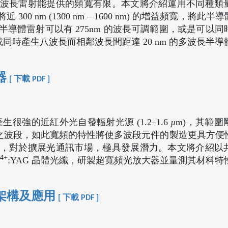
波長雷射能提供的頻寬有限。本文將介紹運用不同種類
0 nm (1300 nm – 1600 nm) 的增益頻寬，將此
導體雷射可以有 275nm 的波長可調範圍，或是可以同
，或同時產生八波長而相鄰波長間距達 20 nm 的多波長半
器
[ 下載 PDF ]
可產生很強的近紅外光自發輻射光源 (1.2–1.6
µ
m)，其範圍
低損耗窗口之波段，如此寬頻的特性將使多波段元件的製造更具方
，對於擴展光通訊市場，極具發展潛力。本文將介紹以
4+
:YAG 晶體光纖，研製超寬頻光放大器並量測其材料特
架構及應用
[ 下載 PDF ]