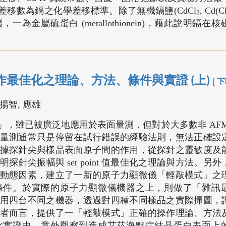
移數為鎘之化學差移標準。除了無機鎘鹽(CdCl
, Cd(C
2
金屬硫蛋白 (metallothionein)，藉此說明鎘在
最佳化之理論、方法、條件與實證 (上)
[ 下
蘇揚智, 應雄
，雖已被廣泛地應用於表面量測，但對於大多數非 AFM
量測通常只是停留在試行錯誤的經驗法則，無法正確設
據探針尖與樣品表面原子間的作用，從探針之靈敏度及
針尖振幅與 set point 值最佳化之理論與方法。另
動態因素，建立了一新的原子力顯微儀「輕敲模式」之
條件。於實際的原子力顯微儀機器之上，則做了「雜訊
用四台不同之機器，透過對四種不同樣品之實際掃圖，
者而言，提供了一「輕敲模式」正確的操作理論、方法
此實證中，意外觀察到造成艾茲海默症結晶蛋白表面上