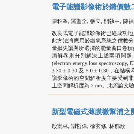
電子能譜影像術於鐵價數
陳科夆, 羅聖全, 張立, 開執中, 陳
改良式電子能譜影像術已經成功
此方法將應用於鐵氧系統之價數分
量損失譜與所選擇的能量窗口卷積的問題，而三次
熵解卷則分別解決上述兩項問題
(electron energy loss spe
3.30 ± 0.30 及 5.0 ± 0.30，在結構為
譜影像術的空間解析度主要受到非
上空間解析度為 2 nm。此篇論
新型電磁式薄膜微幫浦之
殷宏林, 謝哲偉, 徐玄修, 林郁欣