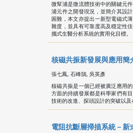
微幫浦是微流體技術中的關鍵元件
浦元件之開發現況，並簡介其設計
困難，本文亦提出一新型電磁式薄
雜度，並具有可靠度高及穩定性佳
攜式生醫分析系統的實用化目標。
核磁共振新發展與應用簡
張七鳳, 石峰鵠, 吳英彥
核磁共振是一個已經被廣泛應用的
方面的持續發展都是科學家們有目
技術的改進、探頭設計的突破以及
電阻抗斷層掃描系統－新