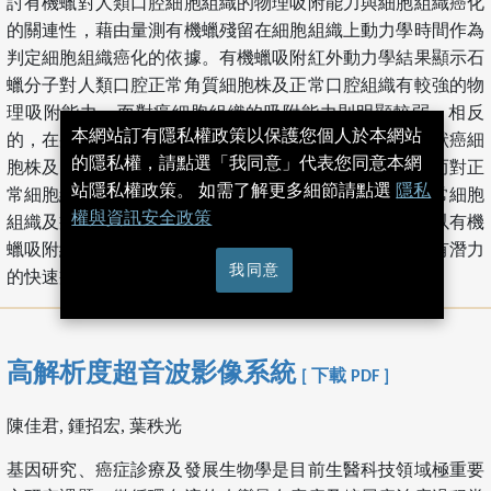
討有機蠟對人類口腔細胞組織的物理吸附能力與細胞組織癌化
的關連性，藉由量測有機蠟殘留在細胞組織上動力學時間作為
判定細胞組織癌化的依據。有機蠟吸附紅外動力學結果顯示石
蠟分子對人類口腔正常角質細胞株及正常口腔組織有較強的物
理吸附能力，而對癌細胞組織的吸附能力則明顯較弱。相反
本網站訂有隱私權政策以保護您個人於本網站
的，在蜜蠟吸附紅外動力學結果則顯示人類口腔上皮鱗狀癌細
的隱私權，請點選「我同意」代表您同意本網
胞株及口腔癌組織與蜜蠟分子之間有較強的吸附能力，而對正
站隱私權政策。 如需了解更多細節請點選
隱私
常細胞組織卻較弱。因此我們認為石蠟及蜜蠟分別對正常細胞
權與資訊安全政策
組織及癌化細胞組織具有專一選擇性的動力學吸附，所以有機
蠟吸附紅外動力學法未來在臨床病理檢測上將是一個具有潛力
我同意
的快速癌症篩檢方法。
高解析度超音波影像系統
[ 下載 PDF ]
陳佳君, 鍾招宏, 葉秩光
基因研究、癌症診療及發展生物學是目前生醫科技領域極重要