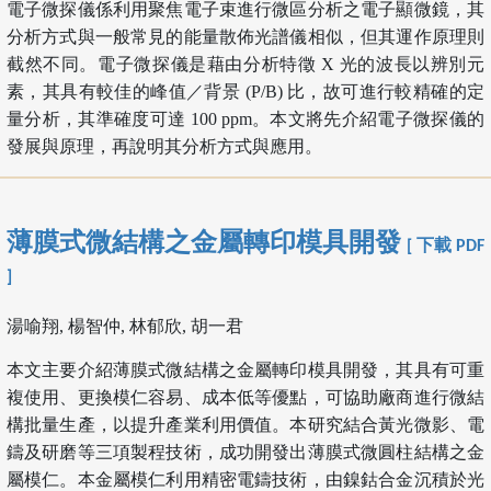
電子微探儀係利用聚焦電子束進行微區分析之電子顯微鏡，其
分析方式與一般常見的能量散佈光譜儀相似，但其運作原理則
截然不同。電子微探儀是藉由分析特徵 X 光的波長以辨別元
素，其具有較佳的峰值／背景 (P/B) 比，故可進行較精確的定
量分析，其準確度可達 100 ppm。本文將先介紹電子微探儀的
發展與原理，再說明其分析方式與應用。
薄膜式微結構之金屬轉印模具開發
[ 下載 PDF
]
湯喻翔, 楊智仲, 林郁欣, 胡一君
本文主要介紹薄膜式微結構之金屬轉印模具開發，其具有可重
複使用、更換模仁容易、成本低等優點，可協助廠商進行微結
構批量生產，以提升產業利用價值。本研究結合黃光微影、電
鑄及研磨等三項製程技術，成功開發出薄膜式微圓柱結構之金
屬模仁。本金屬模仁利用精密電鑄技術，由鎳鈷合金沉積於光