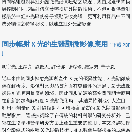
輯閘模組機制與紅外顯微光譜實驗站之現況，經由此邏輯閘模
組控制和同步輻射傅立葉轉換紅外顯微技術，不但可提供量測
樣品於中紅外光區的分子振動吸收光譜，更可利用樣品中不同
成分物種之特徵吸收，以建立紅外光譜影像。
同步輻射 X 光的生醫顯微影像應用
[ 下載 PDF
]
胡宇光, 王錚亮, 劉啟人, 許倍誠, 陳琮瑜, 羅宗男, 華子恩
近年來由於同步輻射光源所產生 X 光的優異性能，X 光顯微成
像在解析度、影像對比與品質方面有突破性的進展，X 光成像
術是X 光應用最廣的領域。因此同步光源的高空間同調性應用
在創新的超高解析度 X 光顯微術時，其結果特別地引人注目。
利用小劑量的 X 射線輻射即可獲得高品質的 X 光顯微影像和
動態影片。這些技術除了在傳統的材料科學的研究分析外，已
經在生物學和醫學研究方面上產生重要的應用，本文將詳細探
討全影像式的兩種 X 光顯微技術，並以數個生醫樣品的成像為