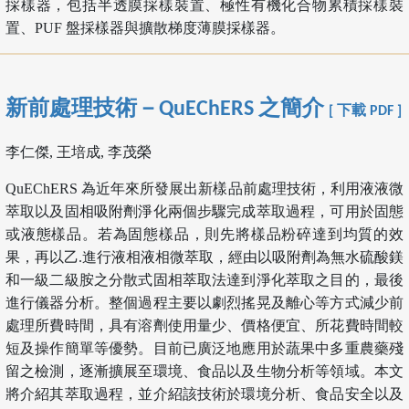
採樣器，包括半透膜採樣裝置、極性有機化合物累積採樣裝
置、PUF 盤採樣器與擴散梯度薄膜採樣器。
新前處理技術－QuEChERS 之簡介
[ 下載 PDF ]
李仁傑, 王培成, 李茂榮
QuEChERS 為近年來所發展出新樣品前處理技術，利用液液微
萃取以及固相吸附劑淨化兩個步驟完成萃取過程，可用於固態
或液態樣品。若為固態樣品，則先將樣品粉碎達到均質的效
果，再以乙.進行液相液相微萃取，經由以吸附劑為無水硫酸鎂
和一級二級胺之分散式固相萃取法達到淨化萃取之目的，最後
進行儀器分析。整個過程主要以劇烈搖晃及離心等方式減少前
處理所費時間，具有溶劑使用量少、價格便宜、所花費時間較
短及操作簡單等優勢。目前已廣泛地應用於蔬果中多重農藥殘
留之檢測，逐漸擴展至環境、食品以及生物分析等領域。本文
將介紹其萃取過程，並介紹該技術於環境分析、食品安全以及