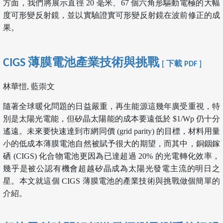
方面，我們將展示直徑 20 毫米、67 個六角形驅動電極的大幅
度可形變反射鏡，並以實驗證實可形變反射鏡在波前修正的成
果。
CIGS 薄膜電池產業技術與挑戰
[ 下載 PDF ]
林華愷, 藍崇文
隨著全球暖化問題的日益嚴重，再生能源這幾年廣受重視，特
別是太陽光電能，但矽晶太陽能的成本要遠低於 $1/Wp 仍十分
遙遠。未來要快速達到市網同價 (grid parity) 的目標，材料用量
小的低成本薄膜電池自然被賦予很大的期望，而其中，銅銦鎵
硒 (CIGS) 化合物電池更因為已達超過 20% 的光電轉化效率，
幾乎是被公認有機會超越矽晶成為太陽光發電主流的明日之
星。本文就這個 CIGS 薄膜電池的產業技術與挑戰做個簡單的
介紹。