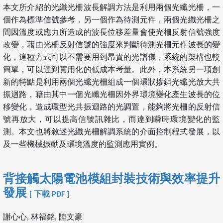
本文所介紹的光纖光柵波長解調方法是利用兩個光纖光柵，一
個作為標準信號參考，另一個作為待測元件，兩個光纖光柵之
間因溫度或應力所造成的波長位移差量會使光柵反射信號強度
改變，藉由光柵反射信號的強度來判斷待測光柵元件波長的變
化，這種方式可以不需要用到昂貴的光譜儀，系統的架構也較
簡單，可以達到實用化的低成本考量。此外，本系統另一項創
新的特點是利用兩個光纖光柵組成一個環狀摻鉺光纖光放大共
振迴路，藉由其中一個光纖光柵因外界環境變化產生波長的位
移變化，造成環型光共振迴路的光調置，能夠將光柵的反射信
號再放大，可以提高信號訊雜比，而達到瞬時環境變化的監
測。本文也將敘述光纖光柵解調系統的介面控制程式發展，以
及一些機械振動及環境溫度的監測應用實例。
背接觸太陽電池模組封裝技術與效率提升
發展
[ 下載 PDF ]
謝心心, 林福銘, 陸文豪