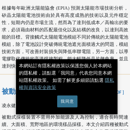
根據每年歐洲太陽能協會 (EPIA) 預測太陽能市場技術分析，
矽晶太陽能電池技術由於具有高度成熟的技術以及元件穩定
性，短期內仍是市場主流，然而為了達到低成本／高輸出的要
求，必須藉由材料的匹配最佳化以及結構的改良，以達到高效
能的目標。背接觸式太陽能電池模組不同於傳統的太陽能電池
模組，除了電池設計突破傳統電池遮光面積過大的問題，模組
技術方面，可改善封裝損失與降低串聯電阻，另一方面，以導
電膠取代傳統的高溫焊接製程，能大幅降低晶片翹曲率，並且
本網站訂有隱私權政策以保護您個人於本網站
達到快速封裝製程的目標。
的隱私權，請點選「我同意」代表您同意本網
站隱私權政策。 如需了解更多細節請點選
隱私
權與資訊安全政策
被動式採樣器於環境檢測之應用
[ 下載 PDF ]
我同意
凌永健, 陳柏嘉, 宋福祥, 王振宇, 葉明軒
被動式採樣裝置不需用外加能源及人為控制，適合長時間連
續、大面積、荒野地區的環境樣品採樣。本文介紹四種被動式