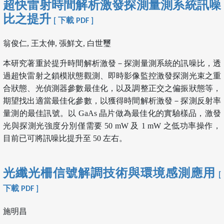
超快雷射時間解析激發探測量測系統訊噪
比之提升
[ 下載 PDF ]
翁俊仁, 王太伸, 張鮮文, 白世璽
本研究著重於提升時間解析激發－探測量測系統的訊噪比，透
過超快雷射之鎖模狀態觀測、即時影像監控激發探測光束之重
合狀態、光偵測器參數最佳化，以及調整正交之偏振狀態等，
期望找出適當最佳化參數，以獲得時間解析激發－探測反射率
量測的最佳訊號。以 GaAs 晶片做為最佳化的實驗樣品，激發
光與探測光強度分別僅需要 50 mW 及 1 mW 之低功率操作，
目前已可將訊噪比提升至 50 左右。
光纖光柵信號解調技術與環境感測應用
[
下載 PDF ]
施明昌