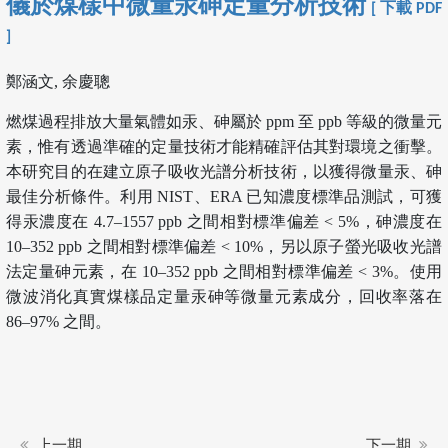
儀於煤樣中微量汞砷定量分析技術
[ 下載 PDF
]
鄭涵文, 余慶聰
燃煤過程排放大量氣體如汞、砷屬於 ppm 至 ppb 等級的微量元
素，惟有透過準確的定量技術才能精確評估其對環境之衝擊。
本研究目的在建立原子吸收光譜分析技術，以獲得微量汞、砷
最佳分析條件。利用 NIST、ERA 已知濃度標準品測試，可獲
得汞濃度在 4.7–1557 ppb 之間相對標準偏差 < 5%，砷濃度在
10–352 ppb 之間相對標準偏差 < 10%，另以原子螢光吸收光譜
法定量砷元素，在 10–352 ppb 之間相對標準偏差 < 3%。使用
微波消化真實煤樣品定量汞砷等微量元素成分，回收率落在
86–97% 之間。
上一期
下一期