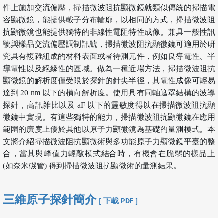
件上施加交流偏壓，掃描微波阻抗顯微鏡就類似傳統的掃描電
容顯微鏡，能提供載子分布輪廓，以相同的方式，掃描微波阻
抗顯微鏡也能提供獨特的非線性電阻特性成像。兼具一般性訊
號與樣品交流偏壓調制訊號，掃描微波阻抗顯微鏡可適用於研
究具有複雜組成的材料表面或者待測元件，例如良導電性、半
導電性以及絕緣性的區域。做為一種近場方法，掃描微波阻抗
顯微鏡的解析度僅受限於探針的針尖半徑，其電性成像可輕易
達到 20 nm 以下的橫向解析度。使用具有同軸遮罩結構的波導
探針，高訊雜比以及 aF 以下的靈敏度得以在掃描微波阻抗顯
微鏡中實現。有這些獨特的能力，掃描微波阻抗顯微鏡在應用
範圍的廣度上優於其他以原子力顯微鏡為基礎的量測模式。本
文將介紹掃描微波阻抗顯微術與多功能原子力顯微鏡平臺的整
合，當其與峰值力輕敲模式結合時，有機會在脆弱的樣品上
(如奈米碳管) 得到掃描微波阻抗顯微術的量測結果。
三維原子探針簡介
[ 下載 PDF ]