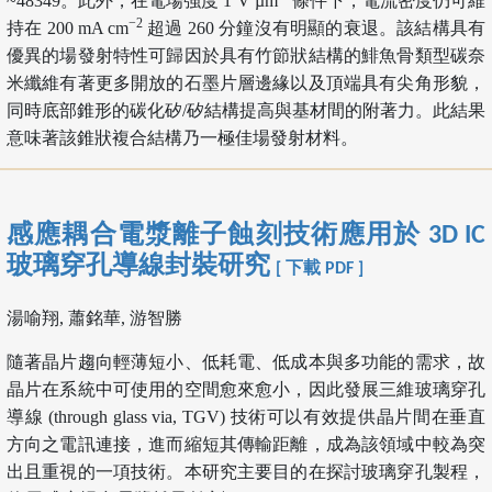
~48349。此外，在電場強度 1 V µm
條件下，電流密度仍可維
−2
持在 200 mA cm
超過 260 分鐘沒有明顯的衰退。該結構具有
優異的場發射特性可歸因於具有竹節狀結構的鯡魚骨類型碳奈
米纖維有著更多開放的石墨片層邊緣以及頂端具有尖角形貌，
同時底部錐形的碳化矽/矽結構提高與基材間的附著力。此結果
意味著該錐狀複合結構乃一極佳場發射材料。
感應耦合電漿離子蝕刻技術應用於 3D IC
玻璃穿孔導線封裝研究
[ 下載 PDF ]
湯喻翔, 蕭銘華, 游智勝
隨著晶片趨向輕薄短小、低耗電、低成本與多功能的需求，故
晶片在系統中可使用的空間愈來愈小，因此發展三維玻璃穿孔
導線 (through glass via, TGV) 技術可以有效提供晶片間在垂直
方向之電訊連接，進而縮短其傳輸距離，成為該領域中較為突
出且重視的一項技術。本研究主要目的在探討玻璃穿孔製程，