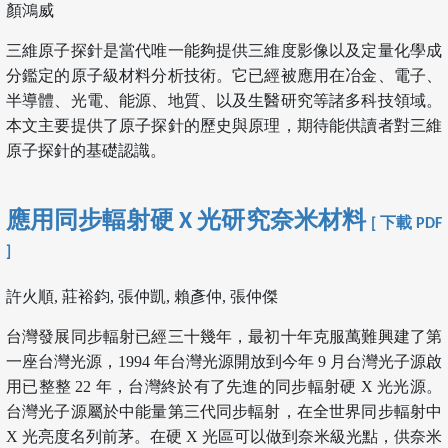
顏鴻威
三維原子探針是當代唯一能夠提供三維度影像以及定量化學成
分鑑定的原子級材料分析技術。它已經被應用在冶金、電子、
半導體、光電、能源、地質、以及生醫研究等諸多科技領域。
本文主要提供了原子探針的歷史與原理，期待能供讀者對三維
原子探針的基礎認識。
應用同步輻射硬 X 光研究奈米材料
[ 下載 PDF
]
許火順, 莊裕鈞, 張仲凱, 賴彥仲, 張仲傑
台灣發展同步輻射已經三十幾年，最初十年克服萬難興建了第
一座台灣光源，1994 年台灣光源開放到今年 9 月台灣光子源啟
用已整整 22 年，台灣終於有了先進的同步輻射硬 X 光光源。
台灣光子源屬於中能量第三代同步輻射，在全世界同步輻射中
X 光亮度名列前茅。在硬 X 光區可以做到奈米級光點，供奈米