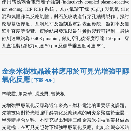
使用感應耦合電漿離子蝕刻 (inductively coupled plasma-reactive
ion etching, ICP-RIE) 系統，以八氟環丁烷 (C
F
) 與氦氣 (He)
4
8
混和氣體作為反應氣體，對石英玻璃進行穿孔結構製作，探討
改變基板厚度、孔洞尺寸及蝕刻遮罩對表面形貌、蝕刻率及側
壁垂直度等影響。實驗結果發現以最佳參數製程可得到一最快
蝕刻速率約為 0.408 µm/min，蝕刻穿孔後深度可達 150 µm、穿
孔直徑製程能力可達 50 µm 及側壁垂直度可達 89°。
金奈米樹枝晶叢林應用於可見光增強甲醇
氧化反應
[ 下載 PDF ]
林峻霆, 蕭銘華, 張茂男, 曾繁根
光增強甲醇氧化反應為近年來光－燃料電池的重要研究課題。
先前技術對於光增強甲醇氧化反應觸媒的研究多聚焦於金屬－
半導體複合材料。本研究提出利用三維金奈米樹枝晶叢林做為
光電極，在可見光照射下增強甲醇氧化反應。此純金屬奈米結