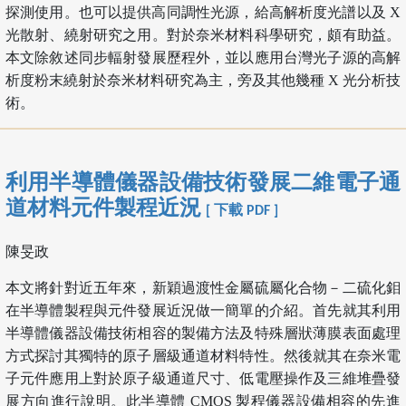
探測使用。也可以提供高同調性光源，給高解析度光譜以及 X
光散射、繞射研究之用。對於奈米材料科學研究，頗有助益。
本文除敘述同步輻射發展歷程外，並以應用台灣光子源的高解
析度粉末繞射於奈米材料研究為主，旁及其他幾種 X 光分析技
術。
利用半導體儀器設備技術發展二維電子通
道材料元件製程近況
[ 下載 PDF ]
陳旻政
本文將針對近五年來，新穎過渡性金屬硫屬化合物－二硫化鉬
在半導體製程與元件發展近況做一簡單的介紹。首先就其利用
半導體儀器設備技術相容的製備方法及特殊層狀薄膜表面處理
方式探討其獨特的原子層級通道材料特性。然後就其在奈米電
子元件應用上對於原子級通道尺寸、低電壓操作及三維堆疊發
展方向進行說明。此半導體 CMOS 製程儀器設備相容的先進