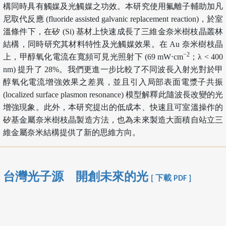
構同時具有觸媒及光觸媒之功效。本研究使用氟離子輔助加凡
尼取代反應 (fluoride assisted galvanic replacement reaction)，於室
溫條件下，在矽 (Si) 基材上快速成長了三維金奈米樹枝晶叢林
結構，同時研究其材料特性及光觸媒效果。在 Au 奈米樹枝晶
−2
上，甲醇氧化電流在寬頻可見光照射下 (69 mW⋅cm
；λ < 400
nm) 提升了 28%。我們更進一步比較了不同波長入射光對於甲
醇氧化電流增強效果之差異，並且引入局部表面電漿子共振
(localized surface plasmon resonance) 模型解釋此隨波長改變的光
增強現象。此外，本研究提出的低成本、快速且可室溫操作的
矽基金屬奈米樹枝晶製造方法，也為未來製造大面積自站立三
維金屬奈米結構提供了新的思維方向。
台灣光子源 開創未來的光
[ 下載 PDF ]