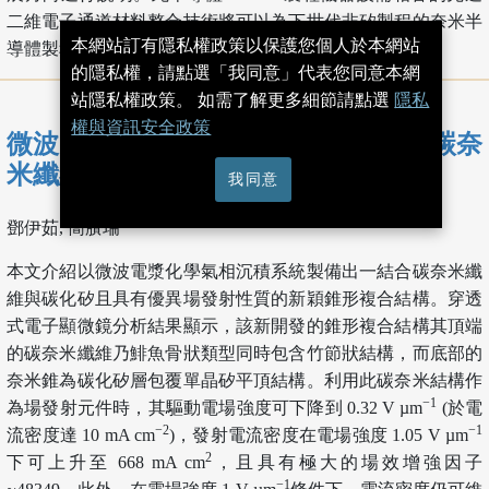
二維電子通道材料整合技術將可以為下世代非矽製程的奈米半
本網站訂有隱私權政策以保護您個人於本網站
導體製程技術帶來一可行的方案。
的隱私權，請點選「我同意」代表您同意本網
站隱私權政策。 如需了解更多細節請點選
隱私
權與資訊安全政策
微波電漿化學氣相沉積系統製作混合碳奈
米纖維／碳化矽錐形奈米結構
[ 下載 PDF ]
我同意
鄧伊茹, 簡賸瑞
本文介紹以微波電漿化學氣相沉積系統製備出一結合碳奈米纖
維與碳化矽且具有優異場發射性質的新穎錐形複合結構。穿透
式電子顯微鏡分析結果顯示，該新開發的錐形複合結構其頂端
的碳奈米纖維乃鯡魚骨狀類型同時包含竹節狀結構，而底部的
奈米錐為碳化矽層包覆單晶矽平頂結構。利用此碳奈米結構作
−1
為場發射元件時，其驅動電場強度可下降到 0.32 V µm
(於電
−2
−1
流密度達 10 mA cm
)，發射電流密度在電場強度 1.05 V µm
2
下可上升至 668 mA cm
，且具有極大的場效增強因子
−1