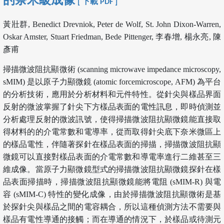
的奈米級成像
[ 下載 PDF ]
黃壯群, Benedict Drevniok, Peter de Wolf, St. John Dixon-Warren,
Oskar Amster, Stuart Friedman, Bede Pittenger, 李春增, 楊永亮, 陳
彥甫
掃描微波阻抗顯微術 (scanning microwave impedance microscopy,
sMIM) 是以原子力顯微鏡 (atomic forcemicroscope, AFM) 為平台
的分析技術，應用於分析材料和元件特性。從針尖與樣品界面
反射的微波掌握了針尖下方樣品表面的電性訊息，即時偵測並
分析處理反射的微波訊號，使得掃描微波阻抗顯微鏡能直接取
得材料的的介電常數和電導率，從而取得針尖底下奈米微區上
的樣品電性，伴隨著探針在樣品表面的掃描，掃描微波阻抗顯
微鏡可以直接對樣品表面的介電常數和導電率進行二維甚至三
維成像。當原子力顯微鏡型式的掃描微波阻抗顯微鏡探針在樣
品表面掃描時，掃描微波阻抗顯微鏡能將電阻 (sMIM-R) 與電
容 (sMIM-C) 特性的變化成像，由於掃描微波阻抗顯微術是基
於探針尖與樣品之間的電容耦合，所以這種偵測方法不需要與
樣品有電性導通的接觸；而在導通的情況下，於樣品或待測元