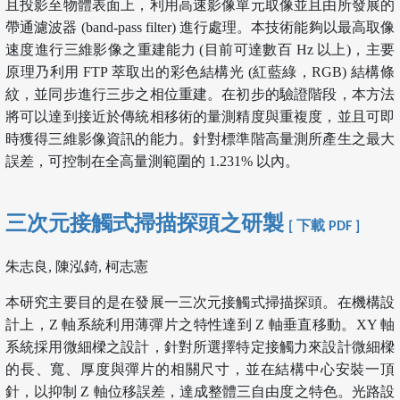
且投影至物體表面上，利用高速影像單元取像並且由所發展的
帶通濾波器 (band-pass filter) 進行處理。本技術能夠以最高取像
速度進行三維影像之重建能力 (目前可達數百 Hz 以上)，主要
原理乃利用 FTP 萃取出的彩色結構光 (紅藍綠，RGB) 結構條
紋，並同步進行三步之相位重建。在初步的驗證階段，本方法
將可以達到接近於傳統相移術的量測精度與重複度，並且可即
時獲得三維影像資訊的能力。針對標準階高量測所產生之最大
誤差，可控制在全高量測範圍的 1.231% 以內。
三次元接觸式掃描探頭之研製
[ 下載 PDF ]
朱志良, 陳泓錡, 柯志憲
本研究主要目的是在發展一三次元接觸式掃描探頭。在機構設
計上，Z 軸系統利用薄彈片之特性達到 Z 軸垂直移動。XY 軸
系統採用微細樑之設計，針對所選擇特定接觸力來設計微細樑
的長、寬、厚度與彈片的相關尺寸，並在結構中心安裝一頂
針，以抑制 Z 軸位移誤差，達成整體三自由度之特色。光路設