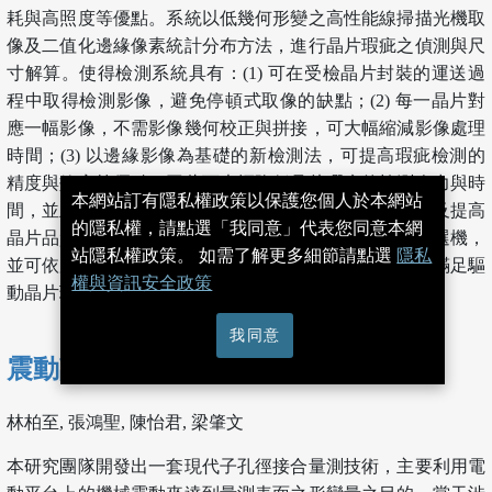
耗與高照度等優點。系統以低幾何形變之高性能線掃描光機取
像及二值化邊緣像素統計分布方法，進行晶片瑕疵之偵測與尺
寸解算。使得檢測系統具有：(1) 可在受檢晶片封裝的運送過
程中取得檢測影像，避免停頓式取像的缺點；(2) 每一晶片對
應一幅影像，不需影像幾何校正與拼接，可大幅縮減影像處理
時間；(3) 以邊緣影像為基礎的新檢測法，可提高瑕疵檢測的
精度與效率等優點。因此可大幅降低晶片瑕疵的檢測人力與時
本網站訂有隱私權政策以保護您個人於本網站
間，並且免用顯微鏡等檢測設備，具有可大幅降低成本及提高
的隱私權，請點選「我同意」代表您同意本網
晶片品質控管等優勢。本系統已可整合於封裝設備之挑選機，
站隱私權政策。 如需了解更多細節請點選
隱私
並可依廠商之機台需求來修改及進行系統整合測試，以滿足驅
權與資訊安全政策
動晶片瑕疵之自動化光學檢測需求。
我同意
震動調變之子孔徑接合干涉術
[ 下載 PDF ]
林柏至, 張鴻聖, 陳怡君, 梁肇文
本研究團隊開發出一套現代子孔徑接合量測技術，主要利用電