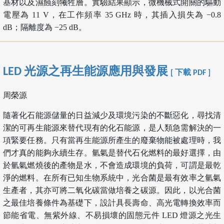
基材以及濕蝕刻犧牲層。實驗結果顯示，微機械式開關的驅動
電壓為 11 V，在工作頻率 35 GHz 時，其插入損失為 −0.8
dB；隔離度為 −25 dB。
LED 光源之再生能源應用與發展
[ 下載 PDF ]
周榮源
隨著化石能源儲量的日益減少及環境污染的不斷惡化，尋找清
潔的可再生能源來替代現有的化石能源，是人類急需解決的一
項緊要任務。只有當再生能源所產生的廢棄物能被處理時，我
們才真的能夠永續生存。氫氣是替代石化燃料的最好選擇，由
於氫氣燃燒後的產物是水，不會造成環境的負荷，可謂是最乾
淨的燃料。在所有已知生物系統中，光合菌是最有效率之氫氣
生產者，其亦可將二氧化碳當做培養之碳源。因此，以光合菌
之最佳培養條件為基礎下，設計具長壽命、高光電轉換效率而
節能省電、無紫外線、不易損壞的固態元件 LED 燈源之光生