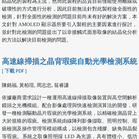
結晶化的製程為主流，然而此製程的品質目前僅能使用離線或
破壞性的方式進行分析，因此目前無法針對此製程做全面性的
檢測，針對全面性的檢測的問題目前尚未有好的解決方案，本
文針對 AMOLED 顯示器所要引入製程的主要因素進行探討，
並針對此檢測的問題提出了以非接觸式面形取像的結晶化分析
的方法以解決目前檢測的問題。
高速線掃描之晶背瑕疵自動光學檢測系統
[ 下載 PDF ]
陳銘福, 黃柏瑄, 周志忠, 翁睿謙
依據廠商需求設計一種運用高速線掃描取像裝置與高空間解析
鏡頭之光機模組。配合影像處理與快速檢測演算法的開發，研
發一種檢測驅動晶片瑕疵的光學檢測系統，以精確檢測晶背上
大於規格的瑕疵。檢測系統由線陣列影像擷取、照明控制、瑕
疵檢測及操作管理等模組構成，以檢測包含殘膠、缺角與晶裂
等瑕疵。系統之取像照明採 LED 為光源，具有體積小、低功