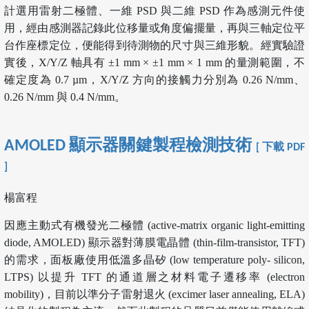
計選用雷射二極體、一維 PSD 與二維 PSD 作為感測元件使
用，經由感測器記錄此位移量或角度偏擺量，再與三軸定位平
台作座標定位，便能得到待測物的尺寸與三維形貌。經實驗證
實後，X/Y/Z 軸具有 ±1 mm × ±1 mm × 1 mm 的量測範圍，不
確定度為 0.7 µm，X/Y/Z 方向的接觸力分別為 0.26 N/mm、
0.26 N/mm 與 0.4 N/mm。
AMOLED 顯示器關鍵製程檢測技術
[ 下載 PDF
]
楊富程
因應主動式有機發光二極體 (active-matrix organic light-emitting
diode, AMOLED) 顯示器對薄膜電晶體 (thin-film-transistor, TFT)
的需求，面板廠使用低溫多晶矽 (low temperature poly- silicon,
LTPS) 以提升 TFT 的通道層之材料電子遷移率 (electron
mobility)，目前以準分子雷射退火 (excimer laser annealing, ELA)