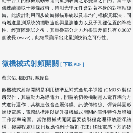
動平台上的機械震動來達到量測表面之形變量之目的。當干涉
儀連續擷取干涉條紋時，待測光學元件會對著本身的對稱軸旋
轉。此設計利用同步旋轉掃描系統以及非均勻相移演算法，同
時增進量測系統的擷取速度與量測能力以及子孔徑位置的準確
性。經實際測試之後，其重疊部分之方均根誤差值只有 0.0037
個波長 (wave)，此結果顯示出此量測技術之可行性。
微機械式射頻開關
[ 下載 PDF ]
蔡宗佑, 楊閔智, 戴慶良
微機械式射頻開關是利用標準互補式金氧半導體 (CMOS) 製程
所製作，其驅動力為靜電力，開關的切換機制是以電容耦合方
式進行運作，其構造包含金屬薄膜、訊號傳輸線、彈簧與圓形
螺旋電感，電感結構用以提升微機械式開關的電性特性及增加
工作頻率範圍。當微機械式開關需要後製程處理釋放懸浮結
構，後製程處理採用反應性離子蝕刻 (RIE) 移除電感下方的矽