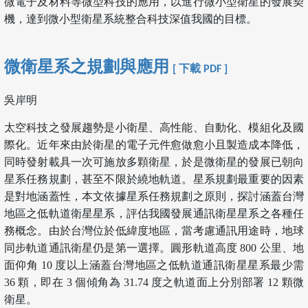
微電子及材料等微型科技的應用，以進行微小型衛星的發展契
機，達到微小型衛星系統整合科技深值我國的目標。
微衛星系之規劃與應用
[ 下載 PDF ]
吳岸明
太空科技之發展趨勢是小衛星、高性能、自動化、模組化及國
際化。近年來由於衛星的電子元件愈做愈小且製造成本降低，
同時發射載具一次可施放多顆衛星，於是微衛星的發展已朝向
星系任務規劃，甚至不限於繞地軌道。星系規劃最重要的因素
是對地涵蓋性，本文依據星系任務規劃之原則，探討涵蓋台灣
地區之低軌道衛星星系，評估我國發展通訊衛星星系之各種任
務概念。由於台灣位於低緯度地區，當考慮通訊用途時，地球
同步軌道通訊衛星仍是第一選擇。圓形軌道高度 800 公里、地
面仰角 10 度以上涵蓋台灣地區之低軌道通訊衛星星系最少需
36 顆，即在 3 個傾角為 31.74 度之軌道面上分別部署 12 顆微
衛星。