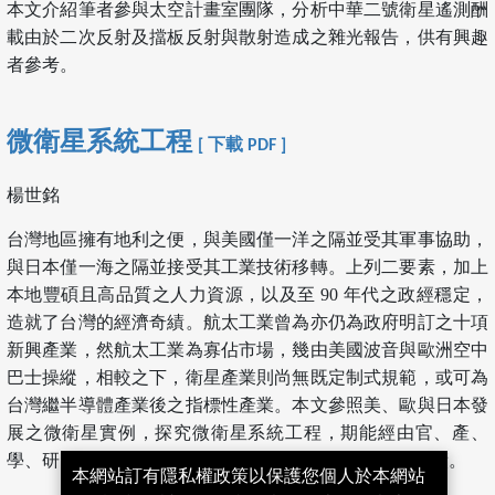
本文介紹筆者參與太空計畫室團隊，分析中華二號衛星遙測酬
載由於二次反射及擋板反射與散射造成之雜光報告，供有興趣
者參考。
微衛星系統工程
[ 下載 PDF ]
楊世銘
台灣地區擁有地利之便，與美國僅一洋之隔並受其軍事協助，
與日本僅一海之隔並接受其工業技術移轉。上列二要素，加上
本地豐碩且高品質之人力資源，以及至 90 年代之政經穩定，
造就了台灣的經濟奇績。航太工業曾為亦仍為政府明訂之十項
新興產業，然航太工業為寡佔市場，幾由美國波音與歐洲空中
巴士操縱，相較之下，衛星產業則尚無既定制式規範，或可為
台灣繼半導體產業後之指標性產業。本文參照美、歐與日本發
展之微衛星實例，探究微衛星系統工程，期能經由官、產、
學、研同力合作，培育新世紀之衛星人才，再創經濟佳績。
本網站訂有隱私權政策以保護您個人於本網站