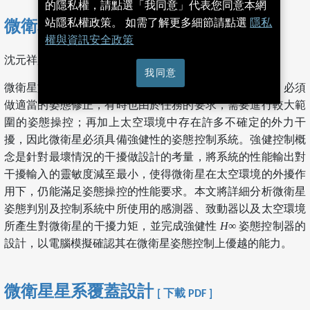
的隱私權，請點選「我同意」代表您同意本網
站隱私權政策。 如需了解更多細節請點選
隱私
微衛星姿態控制系統設計
[ 下載 PDF ]
權與資訊安全政策
沈元祥, 孫允平, 楊憲東
我同意
微衛星於太空中脫離載具之後，在進入軌道執行任務前，必須
做適當的姿態修正，有時也由於任務的要求，需要進行較大範
圍的姿態操控；再加上太空環境中存在許多不確定的外力干
擾，因此微衛星必須具備強健性的姿態控制系統。強健控制概
念是針對最壞情況的干擾做設計的考量，將系統的性能輸出對
干擾輸入的靈敏度減至最小，使得微衛星在太空環境的外擾作
用下，仍能滿足姿態操控的性能要求。本文將詳細分析微衛星
姿態判別及控制系統中所使用的感測器、致動器以及太空環境
所產生對微衛星的干擾力矩，並完成強健性
H
∞ 姿態控制器的
設計，以電腦模擬確認其在微衛星姿態控制上優越的能力。
微衛星星系覆蓋設計
[ 下載 PDF ]