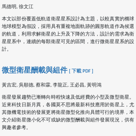
馬德明, 徐文江
本文以部份覆蓋低軌道衛星星系設計為主題，以較真實的橢球
地球模型為假設，採用具有重複地面軌跡的圓形軌道作為候選
的軌道，利用求解衛星的上升及下降的方法，設計的需求為衛
星星系中，連續的每顆衛星可見的區間，進行微衛星星系的設
計。
微型衛星酬載與組件
[ 下載 PDF ]
黃吉宏, 吳順德, 蔡和霖, 李龍正, 王必昌, 黃明鴻
衛星發展趨勢已漸轉向時程快速及低經費的小型及微型衛星。
近來科技日新月異，各國莫不思將最新科技應用於衛星上，尤
其微機電技術的發展更將衛星微型化推向具體可行的境界，本
文介紹衛星微小化不可或缺的微型酬載與組件發展現況，供有
興趣者參考。