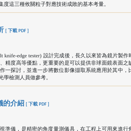
集度這三種攸關粒子對應技術成敗的基本考量。
析
[ 下載 PDF ]
ult knife-edge tester) 設計完成後，長久以來皆為鏡片
、精度高等優點，更重要的是可以提供非球面鏡表面之
作一探討，並進一步將數位影像擷取系統應用於其中，
光學檢測人員做參考。
儀的介紹
[ 下載 PDF ]
or) 又稱自動視準儀，是精密的角度量測儀具，在工程上可用來進