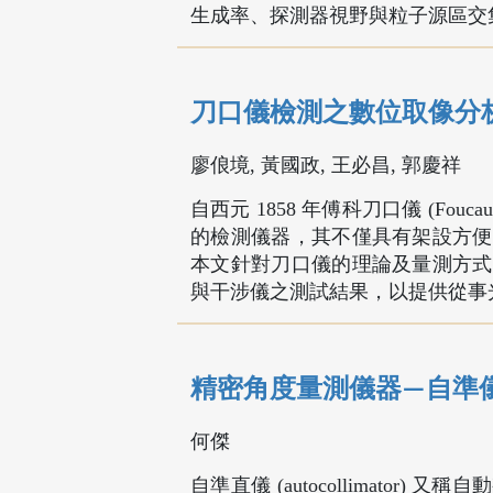
生成率、探測器視野與粒子源區交
刀口儀檢測之數位取像分
廖俍境, 黃國政, 王必昌, 郭慶祥
自西元 1858 年傅科刀口儀 (Fouca
的檢測儀器，其不僅具有架設方便
本文針對刀口儀的理論及量測方式
與干涉儀之測試結果，以提供從事
精密角度量測儀器—自準
何傑
自準直儀 (autocollimat