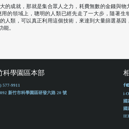
大的成就，那就是集合眾人之力，耗費無數的金錢與物
應用的領域上，聰明的人類已經先走了一大步，隨著生
的人類，可以真正利用這個技術，來達到大量篩選基因
功能。
竹科學園區本部
) 577-9911
0092 新竹市科學園區研發六路 20 號
i
國
國
IE