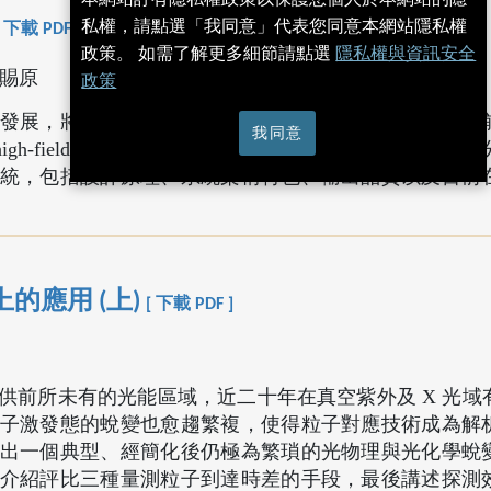
私權，請點選「我同意」代表您同意本網站隱私權
[ 下載 PDF ]
政策。 如需了解更多細節請點選
隱私權與資訊安全
陳賜原
政策
發展，將超高強度電磁場與物質交互作用的研究推進到
我同意
igh-field physics) 的發展。本文將介紹中央研究院原
統，包括設計原理、系統架構特色、輸出品質以及目前
的應用 (上)
[ 下載 PDF ]
供前所未有的光能區域，近二十年在真空紫外及 X 光域
子激發態的蛻變也愈趨繁複，使得粒子對應技術成為解
出一個典型、經簡化後仍極為繁瑣的光物理與光化學蛻
介紹評比三種量測粒子到達時差的手段，最後講述探測