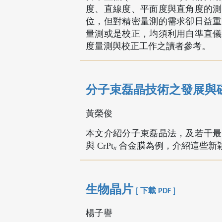
度、直線度、平面度與直角度的測
位，但對精密量測的需求卻日益重
量測或是校正，均須利用自準直儀
度量測與校正工作之讀者參考。
分子束磊晶技術之發展與
黃榮俊
本文介紹分子束磊晶法，及若干最
與 CrPt
合金膜為例，介紹這些新
x
生物晶片
[ 下載 PDF ]
楊子譽