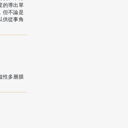
度的導出單
，但不論是
以供從事角
磁性多層膜