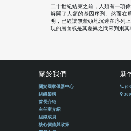
二十世紀結束之前，人類有一項偉
解開了人類的基因序列。然而在
明，已經讓無釐頭地沉迷在序列上
現的層面或是其差異之間來判別其
關於我們
新
關於國家儀器中心
(03
組織架構
30
首長介紹
主任室介紹
組織成員
核心價值與政策