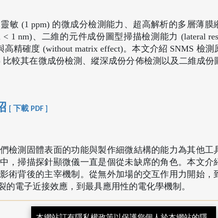
敏 (1 ppm) 的微成分檢測能力、超高解析的多層薄
ution < 1 nm)、二維的元件成份圖型掃描檢測能力 (lateral resol
 (without matrix effect)。本文介紹 SNMS 
MS) 比較其在微成份檢測、縱深成份分佈檢測以及二維成
紹
[ 下載 PDF ]
們檢測固體表面的功能與製作細微結構的能力為其他工
中，掃描探針顯微儀一直是個從未缺席的角色。本文介
影術背後的主宰機制。從無外加場的交互作用力開始，
裂的電子近接效應，到最具應用性的電化學機制。
本網站訂有隱私權政策以保護您個人於本網站的隱