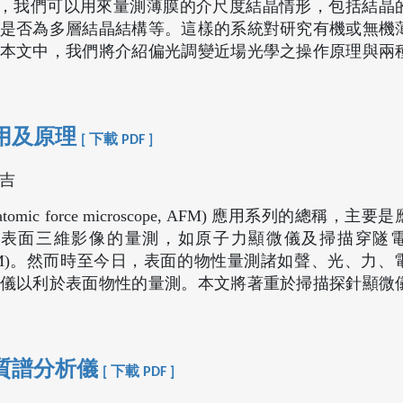
陣運算，我們可以用來量測薄膜的介尺度結晶情形，包括結晶
是否為多層結晶結構等。這樣的系統對研究有機或無機
本文中，我們將介紹偏光調變近場光學之操作原理與兩
用及原理
[ 下載 PDF ]
增吉
c force microscope, AFM) 應用系列的總稱，主
於表面三維影像的量測，如原子力顯微儀及掃描穿隧
icroscope, STM)。然而時至今日，表面的物性量測諸如聲、光、
儀以利於表面物性的量測。本文將著重於掃描探針顯微
質譜分析儀
[ 下載 PDF ]