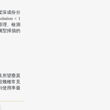
膜縱深成份分
ution < 1
檢測原理、檢測
份圖型掃描的
具所望塵莫
紹幾種常見
到使用率最