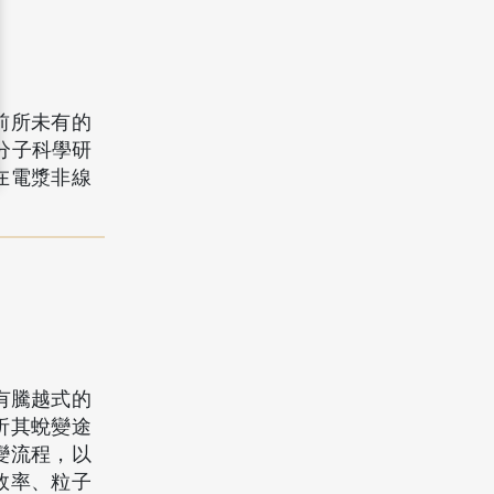
前所未有的
子與分子科學研
在電漿非線
有騰越式的
析其蛻變途
變流程，以
效率、粒子