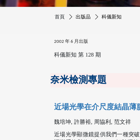
首頁
出版品
科儀新知
2002 年 6 月出版
科儀新知 第 128 期
奈米檢測專題
近場光學在介尺度結晶薄
魏培坤, 許勝裕, 周協利, 范文祥
近場光學顯微鏡提供我們一種突破