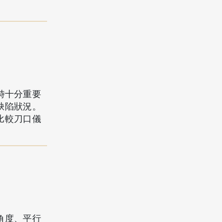
製作時十分重要
缺陷狀況。
比較刀口儀
行角度、平行