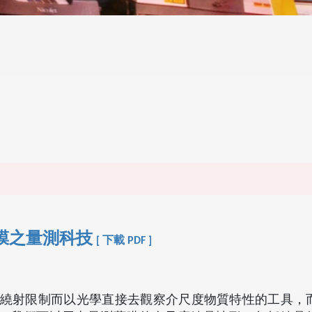
膜之量測科技
[ 下載 PDF ]
繞射限制而以光學直接去觀察介尺度物質特性的工具，