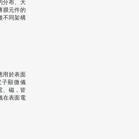
的分布、大
薄膜元件的
種不同架構
要是應用於表面
電子顯微儀
力、電、磁，皆
儀在表面電