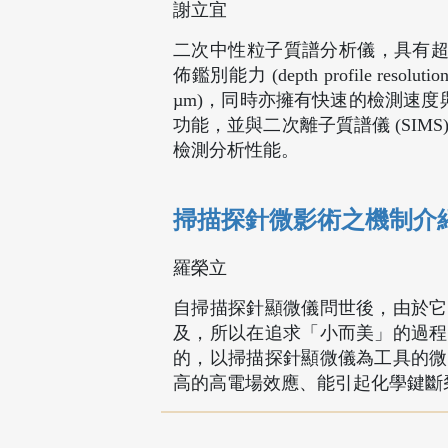
謝立宜
二次中性粒子質譜分析儀，具有超靈
佈鑑別能力 (depth profile resol
µm)，同時亦擁有快速的檢測速度與高精確度
功能，並與二次離子質譜儀 (SI
檢測分析性能。
掃描探針微影術之機制介
羅榮立
自掃描探針顯微儀問世後，由於它
及，所以在追求「小而美」的過程
的，以掃描探針顯微儀為工具的微
高的高電場效應、能引起化學鍵斷