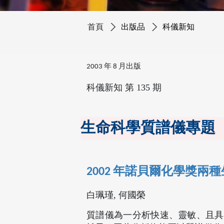
首頁
出版品
科儀新知
2003 年 8 月出版
科儀新知 第 135 期
生命科學質譜儀專題
2002 年諾貝爾化學獎
白珮瑾, 何國榮
質譜儀為一分析快速、靈敏、且具