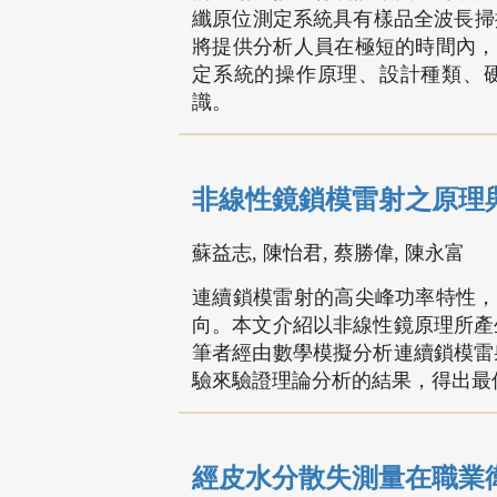
纖原位測定系統具有樣品全波長掃描
將提供分析人員在極短的時間內，
定系統的操作原理、設計種類、
識。
非線性鏡鎖模雷射之原理
蘇益志, 陳怡君, 蔡勝偉, 陳永富
連續鎖模雷射的高尖峰功率特性，
向。本文介紹以非線性鏡原理所產生
筆者經由數學模擬分析連續鎖模雷射
驗來驗證理論分析的結果，得出最
經皮水分散失測量在職業