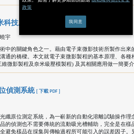
政策
我同意
米科技上之應用
[ 下載 PDF ]
周曉宇
術中的關鍵角色之一。藉由電子束微影技術所製作出來
溝通的橋樑。本文就電子束微影製程的基本原理、各種
三維微影製程及奈米級壓模製程) 及其相關應用做一簡要
纖原位偵測系統
[ 下載 PDF ]
光纖原位測定系統，為一嶄新的自動化溶離試驗操作理
品的偵測也不需要傳統的流動吸光槽輔助，完全是在樣
全避免樣品在採集與傳輸過程所可能引入的誤差因子。