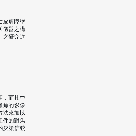
估皮膚障壁
與儀器之構
估之研究進
鉅，而其中
離焦的影像
方法來加以
組件的對焦
後的決策信號