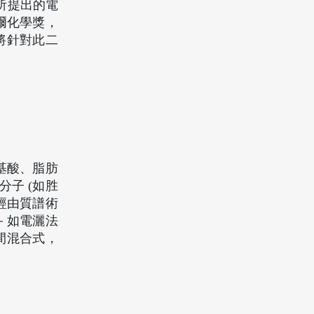
授所提出的電
諾貝爾化學獎，
將針對此二
胺基酸、脂肪
子 (如胜
經由質譜術
－如電灑法
間混合式，