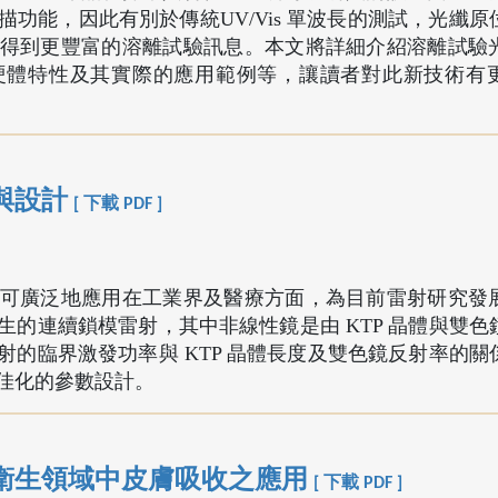
功能，因此有別於傳統UV/Vis 單波長的測試，光纖原
得到更豐富的溶離試驗訊息。本文將詳細介紹溶離試驗
硬體特性及其實際的應用範例等，讓讀者對此新技術有
與設計
[ 下載 PDF ]
可廣泛地應用在工業界及醫療方面，為目前雷射研究發
的連續鎖模雷射，其中非線性鏡是由 KTP 晶體與雙色
的臨界激發功率與 KTP 晶體長度及雙色鏡反射率的關
佳化的參數設計。
衛生領域中皮膚吸收之應用
[ 下載 PDF ]