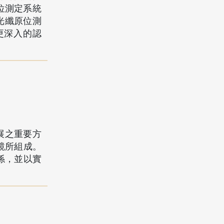
位測定系統
光纖原位測
更深入的認
展之重要方
鏡所組成。
係，並以實