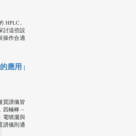
HPLC、
別探討這些設
與操作合適
究的應用
[
種質譜儀皆
，四極棒－
。電噴灑與
質譜儀則通