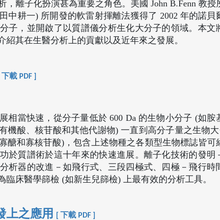
離子化扮演甚為重要之角色。美國 John B.Fenn 教
 先生 (田中耕一) 所開發的軟雷射揮離法獲得了 2002 年的
分子，並開啟了以質譜儀分析生化大分子的領域。本文
介紹其在生醫分析上的貢獻以及近年來之發展。
[ 下載 PDF ]
當快速，從分子量低於 600 Da 的生物小分子 (如
機酸、核苷酸和其他代謝物) 一直到高分子量之生物大分
寡醣和寡核苷酸)，包含上述物種之各類型生物標誌皆可
功於質譜術於這十年來的快速進展。離子化技術的發明
分析器的改進－如飛行式、三段四極式、四極－飛行時
臨床醫學篩檢 (如新生兒篩檢) 上最有效的分析工具。
發上之應用
[ 下載 PDF ]