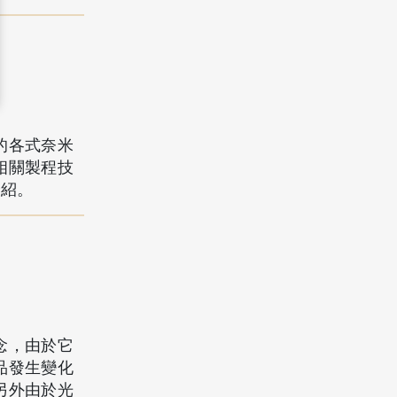
的各式奈米
相關製程技
介紹。
念，由於它
品發生變化
另外由於光