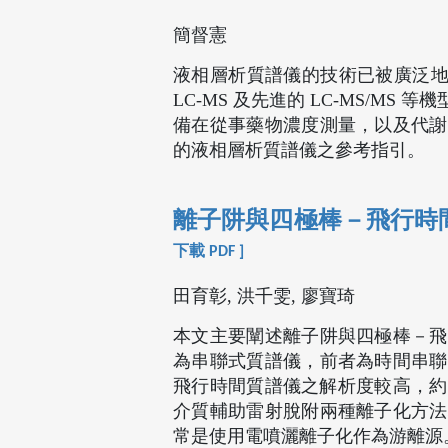
簡督憲
液相層析質譜儀的技術已被廣泛地
LC-MS 及先進的 LC-MS/
備在從事藥物濃度測量，以及代謝
的液相層析質譜儀之參考指引。
離子阱與四極棒－飛行時
下載 PDF ]
田育彰, 洪千雯, 廖寶琦
本文主要闡述離子阱與四極棒－飛
為串聯式質譜儀，前者為時間串聯
飛行時間質譜儀之解析度較高，約可
介質輔助雷射脫附兩種離子化方法
常是使用電噴灑離子化作為游離源