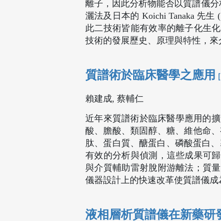
離子，因此分析物能否以質譜儀分析，
灑法及日本的 Koichi Tanaka
此二技術皆能有效率的離子化生化
技術的發展歷史、原理與特性，來
質譜術於臨床醫學之應用
賴建成, 蔡輔仁
近年來質譜術於臨床醫學應用的擴展相
酸、膽酸、類固醇、糖、維他命、有
肽、蛋白質、醣蛋白、磷酸蛋白、
有效的分析與偵測，這些成果可歸
與介質輔助雷射脫附游離法；質量
儀器設計上的快速改革使質譜儀成為
液相層析質譜儀在新藥研