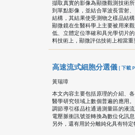
擷取真實的影像為顯微觀測技術所
到單點影像，並結合單波長雷射、
結構，其結果使受測物之樣品結構
顯微鏡在生醫科學上主要被用來觀
低、立體定位準確和具光學切片的
料技術上，顯微評估技術上相當重
高速流式細胞分選儀
[ 下載 P
黃瑞璋
本文內容主要包括原理的介紹、各
醫學研究領域上數個普遍的應用。
調節導引樣品柱通過測量區的液流
電壓脈衝訊號並轉換為數位化訊息
另外，還有用於分離純化具有特定