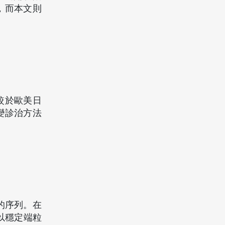
，而本文則
較於歐美日
變診治方法
的序列。在
以穩定端粒