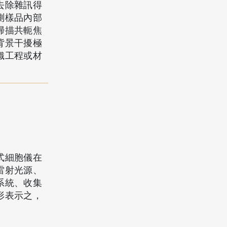
去除雜訊得
測樣品內部
掃描共軛焦
背景干擾極
織工程或材
式細胞儀在
雷射光源、
系統、收集
形表示之，