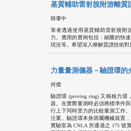
基質輔助雷射脫附游離質
韓肇中
筆者透過使用基質輔助雷射脫附
力。應用的實例包括：細菌的快速
現況等。希望深入瞭解質譜技術對
力量量測儀器－驗證環的
何傑
驗證環 (proving ring)
器。在實際量測時必須將標準件與
行上下同時受力的比較量測工作。
注重。驗證環本身因屬機械裝置，
實驗室為 CNLA 所通過之 17