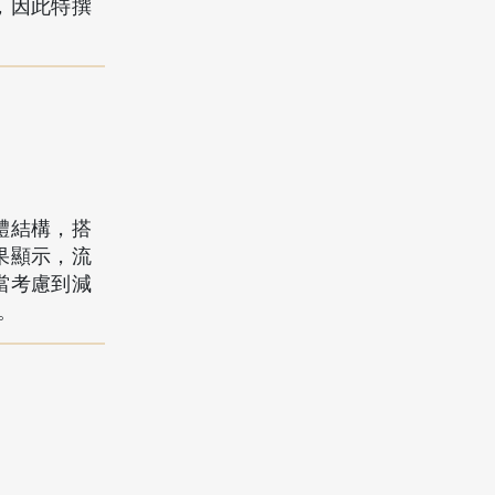
，因此特撰
體結構，搭
果顯示，流
當考慮到減
。