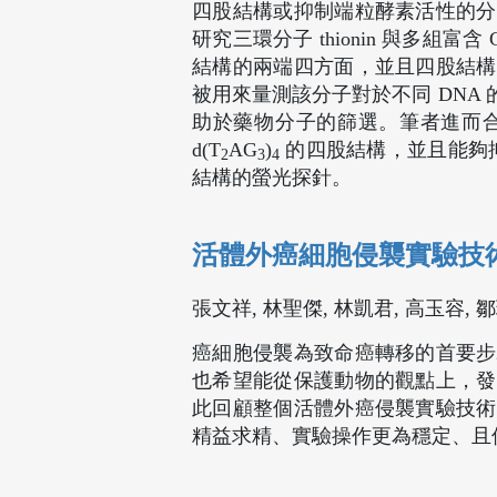
四股結構或抑制端粒酵素活性的分
研究三環分子 thionin 與多組富
結構的兩端四方面，並且四股結構
被用來量測該分子對於不同 DNA
助於藥物分子的篩選。筆者進而合成新的
d(T
AG
)
的四股結構，並且能夠抑
2
3
4
結構的螢光探針。
活體外癌細胞侵襲實驗技
張文祥, 林聖傑, 林凱君, 高玉容, 
癌細胞侵襲為致命癌轉移的首要步
也希望能從保護動物的觀點上，發
此回顧整個活體外癌侵襲實驗技術
精益求精、實驗操作更為穩定、且