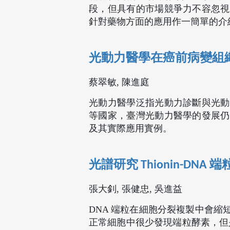
段，但具有的市場競爭力不容忽視
針對藥物方面的應用作一簡單的介
光動力醫學在癌前病變組
蔡翠敏, 陳進庭
光動力醫學泛指光動力診斷與光動
等國家，臺灣光動力醫學的發展仍
及其實際應用實例。
光譜研究 Thionin-D
張大釗, 張健忠, 吳進益
DNA 端粒在細胞分裂複製中會
正常細胞中很少發現端粒酵素，但是