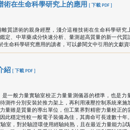
譜術在生命科學研究上的應用
[ 下載 PDF ]
游離質譜術的親身經歷，淺介這種技術在生命科學研究
鑑定、中草藥成分快速分析、量測超高質量的新一代質
於生命科學研究應用的讀者，可以參閱文中引用的文獻資
介紹
[ 下載 PDF ]
 又稱檢力環，是一般力量實驗室校正力量量測儀器的標準，也是
待測件分別安裝於推力架上，再利用液壓控制系統來施
力量雖是質量的導出單位，但工業界對精密力量校正的
因此穩定性較一般電子裝備為佳，其壽命可長達數十年
5 號實驗室，對於驗證環使用經驗純熟，且在最近力量能力