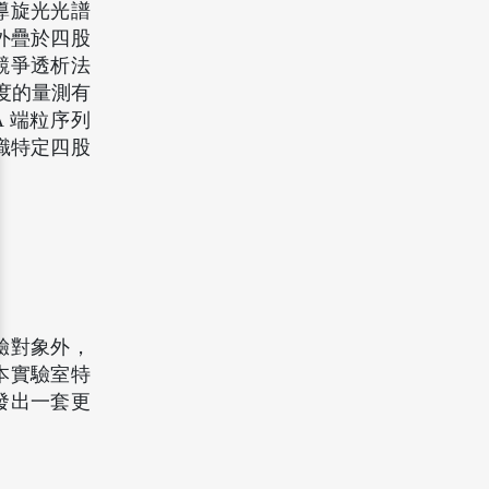
導旋光光譜
是外疊於四股
競爭透析法
度的量測有
A 端粒序列
識特定四股
驗對象外，
本實驗室特
發出一套更