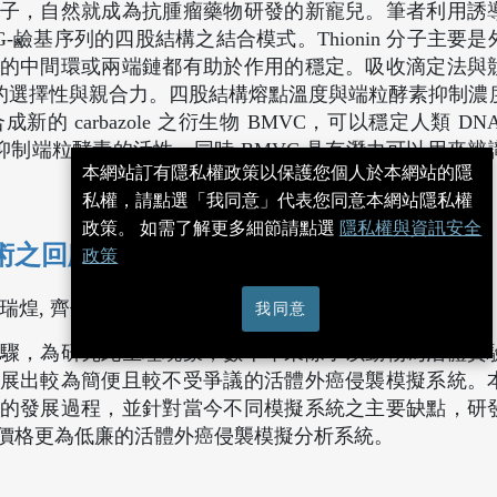
子，自然就成為抗腫瘤藥物研發的新寵兒。筆者利用誘
含 G-鹼基序列的四股結構之結合模式。Thionin 分子主要
的中間環或兩端鏈都有助於作用的穩定。吸收滴定法與
 的選擇性與親合力。四股結構熔點溫度與端粒酵素抑制濃
 carbazole 之衍生物 BMVC，可以穩定人類 DN
制端粒酵素的活性。同時 BMVC 具有潛力可以用來辨
本網站訂有隱私權政策以保護您個人於本網站的隱
私權，請點選「我同意」代表您同意本網站隱私權
政策。 如需了解更多細節請點選
隱私權與資訊安全
術之回顧與未來發展
政策
[ 下載 PDF ]
鄒瑞煌, 齊佳怡, 吳成文
我同意
驟，為研究此生理現象，數十年來除了以動物為活體實
展出較為簡便且較不受爭議的活體外癌侵襲模擬系統。
的發展過程，並針對當今不同模擬系統之主要缺點，研
價格更為低廉的活體外癌侵襲模擬分析系統。