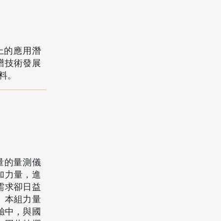
上的應用潛
譜技術發展
料。
力量的量測儀
加力量，進
需求卻日益
。本組力量
試驗中，與國