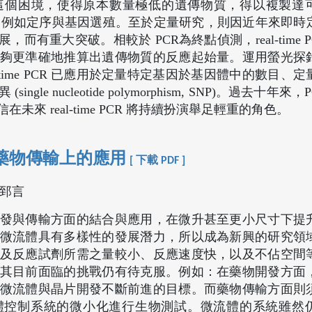
服了這個困境，使得原本數量極低的遺傳物質，得以複製達
析，例如定序與基因選殖。至於定量研究，則因近年來即時
的迅速發展，而有重大突破。相較於 PCR為終點偵測，real-time 
夠更準確地推算出遺傳物質的反應起始量。運用螢光探
-time PCR 已應用於定量特定基因於基因體中的數目、
e nucleotide polymorphism, SNP)。過去十年來，
來 real-time PCR 將持續扮演舉足輕重的角色。
藥物傳輸上的應用
[ 下載 PDF ]
鄭郅言
發與傳輸方面的結合與應用，在微升甚至更小尺寸下提
微流體具有多樣性的發展潛力，所以成為新興的研究領
及反應試劑所需之量較小、反應速度快，以及不佔空間
其目前面臨的挑戰仍有待克服。例如：在藥物開發方面
微流體與晶片開發不斷前進的目標。而藥物傳輸方面則
體控制系統的微小化進行生物測試。微流體的系統雖然