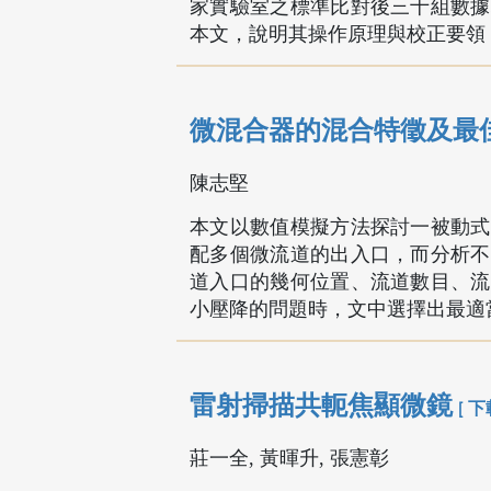
家實驗室之標準比對後三十組數據
本文，說明其操作原理與校正要領
微混合器的混合特徵及最
陳志堅
本文以數值模擬方法探討一被動式
配多個微流道的出入口，而分析不
道入口的幾何位置、流道數目、流
小壓降的問題時，文中選擇出最適
雷射掃描共軛焦顯微鏡
[ 下
莊一全, 黃暉升, 張憲彰