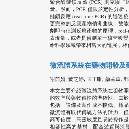
聚合酶鏈鎖反應 (PCR) 則克
量。然而，PCR 僅限於定性分
鏈鎖反應 (real-time PCR) 
更完整的反應產物偵測曲線，故能
劑即時偵測反應產物的原理，real
表現量，或者是偵測單一核苷酸變異 (singl
命科學領域帶來相當大的進展，相信在未
微流體系統在藥物開發及
謝茜如, 黃芝婷, 味正唯, 顏孟華, 
本文主要介紹微流體系統在藥物開
的效率與藥物傳輸的準確性。由於
包括：設備及製作成本較低、樣品
微流體有取代傳統方法的潛力，但
高可信度、高靈敏度且易於操作是
相容性高的基材，配合裝置與流