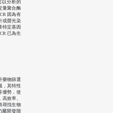
可以分析的
定量聚合酶
PCR 因為有
針或螢光染
定量特定基因
PCR 已為生
升藥物篩選
域，其特性
等優勢，使
，高效率、
須尋找生物
仍屬開發階