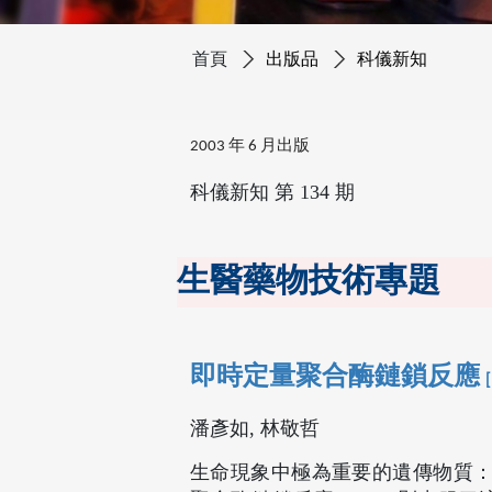
首頁
出版品
科儀新知
2003 年 6 月出版
科儀新知 第 134 期
生醫藥物技術專題
即時定量聚合酶鏈鎖反應
潘彥如, 林敬哲
生命現象中極為重要的遺傳物質：D