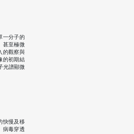
單一分子的
、甚至極微
入的觀察與
像的初期結
子光譜顯微
的快慢及移
、病毒穿透