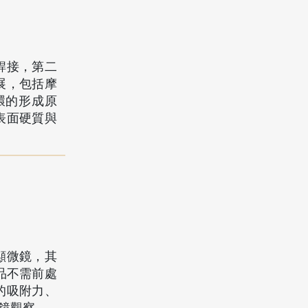
銲接，第二
展，包括摩
環的形成原
表面硬質與
顯微鏡，其
樣品不需前處
的吸附力、