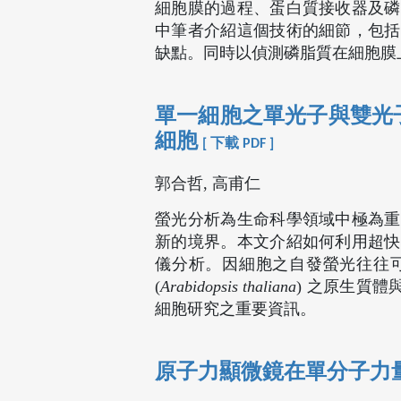
細胞膜的過程、蛋白質接收器及磷
中筆者介紹這個技術的細節，包括
缺點。同時以偵測磷脂質在細胞膜
單一細胞之單光子與雙光子
細胞
[ 下載 PDF ]
郭合哲, 高甫仁
螢光分析為生命科學領域中極為重
新的境界。本文介紹如何利用超快
儀分析。因細胞之自發螢光往往
(
Arabidopsis thaliana
) 之原生質體
細胞研究之重要資訊。
原子力顯微鏡在單分子力