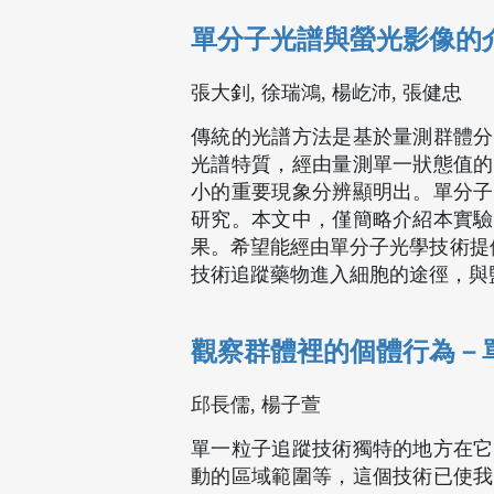
單分子光譜與螢光影像的
張大釗, 徐瑞鴻, 楊屹沛, 張健忠
傳統的光譜方法是基於量測群體分
光譜特質，經由量測單一狀態值的
小的重要現象分辨顯明出。單分子
研究。本文中，僅簡略介紹本實驗
果。希望能經由單分子光學技術提供
技術追蹤藥物進入細胞的途徑，與
觀察群體裡的個體行為－
邱長儒, 楊子萱
單一粒子追蹤技術獨特的地方在它
動的區域範圍等，這個技術已使我