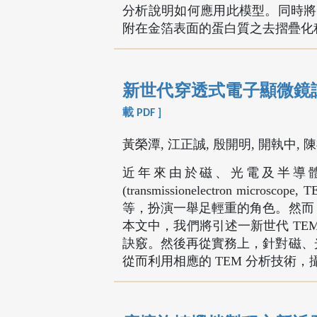
分析說明如何應用此模型。同時將
附在金箔表面的蛋白質之去摺疊化
新世代穿透式電子顯微鏡
載 PDF ]
黃榮潭, 江正誠, 殷開明, 開執中, 
近年來由於磁、光電及半導
(transmissionelectron 
等，扮演一舉足輕重的角色。然而，
本文中，我們將引述一新世代 TEM
訣竅。然後再從實務上，針對磁、光
從而利用相應的 TEM 分析技術