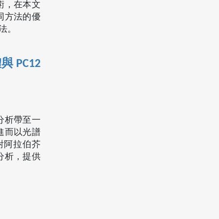
術，在本文
同方法的優
法。
PC12
分析帶至一
進而以光譜
對阿拉伯芥
譜分析，提供