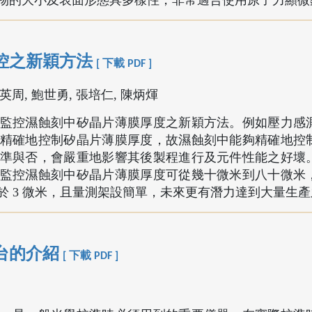
物的大小及表面形態具多樣性，非常適合使用原子力顯微
控之新穎方法
[ 下載 PDF ]
鄭英周, 鮑世勇, 張培仁, 陳炳煇
監控濕蝕刻中矽晶片薄膜厚度之新穎方法。例如壓力感
精確地控制矽晶片薄膜厚度，故濕蝕刻中能夠精確地控
準與否，會嚴重地影響其後製程進行及元件性能之好壞
監控濕蝕刻中矽晶片薄膜厚度可從幾十微米到八十微米
於 3 微米，且量測架設簡單，未來更有潛力達到大量生
台的介紹
[ 下載 PDF ]