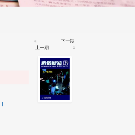
下一期
上一期
 ]