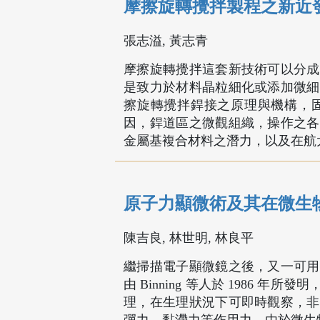
摩擦旋轉攪拌製程之新近
張志溢, 黃志青
摩擦旋轉攪拌這套新技術可以分成
是致力於材料晶粒細化或添加微細
擦旋轉攪拌銲接之原理與機構，
因，銲道區之微觀組織，操作之各
金屬基複合材料之潛力，以及在航
原子力顯微術及其在微生
陳吉良, 林世明, 林良平
繼掃描電子顯微鏡之後，又一可用
由 Binning 等人於 1986
理，在生理狀況下可即時觀察，非