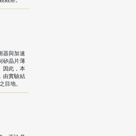
鏡觀察。
測器與加速
制矽晶片薄
。因此，本
，由實驗結
產之目地。