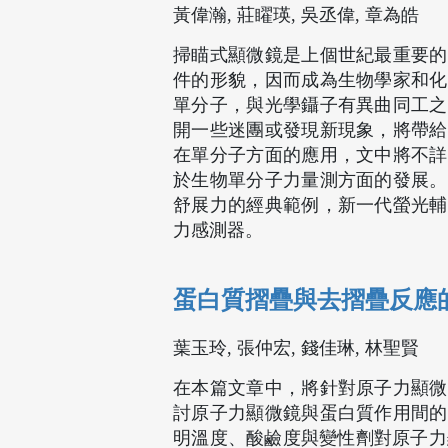
黃偉瀚, 莊矅瑛, 吳丞偉, 章為皓
掃瞄式顯微鏡是上個世紀最重要的
件的形貌，因而成為生物學家和化
單分子，與光學鑷子有異曲同工之
開一些迷團或發現新現象，將帶給
在單分子方面的應用，文中將不詳
於生物單分子力量測方面的發展。
舒展力的經典範例，新一代螢光輔
力感測器。
蛋白質摺疊與去摺疊反應
葉玉玲, 張仲宏, 錢佳琳, 林聖賢
在本篇文章中，將針對原子力顯微
討原子力顯微鏡與蛋白質作用間的
明溫度、酸鹼度與變性劑對原子力顯微