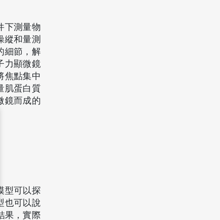
件下測量物
操縱和量測
的細節，解
子力顯微鏡
將焦點集中
量肌蛋白質
微鏡而成的
模型可以探
型也可以說
驗結果，實際