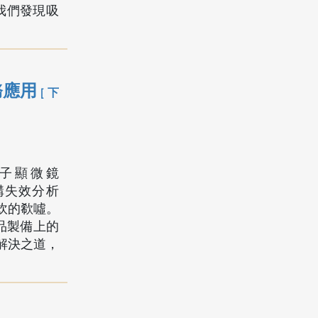
我們發現吸
務應用
[ 下
子顯微鏡
微結構失效分析
炊的欷噓。
樣品製備上的
解決之道，