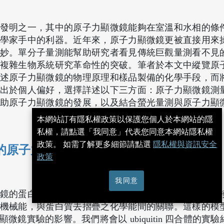
發明之一，其中的原子力顯微鏡能夠在室溫和水相的條
學家手中的利器。近年來，原子力顯微鏡更被直接用來
妙。單分子量測能幫助研究者看見傳統巨觀量測看不見
複雜生物系統研究革命性的突破。筆者於本文中縱覽原
述原子力顯微鏡的物理原理和樣品製備的化學手段，而
出於個人偏好，選擇詳述以下三方面：原子力顯微鏡測
助原子力顯微鏡的發展，以及結合螢光量測與原子力顯
本網站訂有隱私權政策以保護您個人於本網站的隱
私權，請點選「我同意」代表您同意本網站隱私權
政策。 如需了解更多細節請點選
隱私權與資訊安全
的原子力顯微鏡實驗與理論分析
[ 下載 PDF ]
政策
我同意
鏡的蛋白質摺疊與去摺疊實驗，提出理論模型。利用此
機械能，與蛋白質去摺疊之化學能間的關聯。這樣的模
鏡實驗的影響。我們將會以 ubiquitin 四合體的實