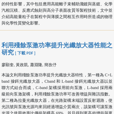
的特性影響，其中包括應用高能離子束輔助濺鍍與蒸鍍、化學
汽相沉積、反應式蝕刻與高分子表面改質等製程技術，文中並
介紹高能量粒子在製程中與薄膜之間相互作用時所造成的物理
與化學性質變化影響。
利用殘餘泵激功率提升光纖放大器性能之
研究
[ 下載 PDF ]
廖顯奎, 黃政凱, 蕭淵隆, 簡孜伃
本論文利用殘餘泵激功率提升光纖放大器特性，第一種為 C+L
band 摻鉺光纖放大器，Cband 和 L-band 摻鉺光纖放大器以並
聯方式結合而成，C-band 架構採用前向泵激，L-band 採用兩
級前向泵激架構，利用殘餘泵激功率可改善增益與雜訊指數。
第二種為拉曼光纖放大器，在光路架構末端設置反射迴路，使
光訊號與泵激光源均來回經過增益介質兩次，該架構可讓泵激
光源之使用效率比傳統架構高 69%，並且得到更高的增益與更