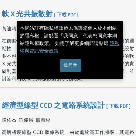
軟 X 光共振散射
[ 下載 PDF ]
本網站訂有隱私權政策以保護您個人於本網站
黃迪靖, 林宏基, 陳建德
的隱私權，請點選「我同意」代表您同意本網
在前瞻性材料中，價電子的分布可呈現與原子結構不一致的週
站隱私權政策。 如需了解更多細節請點選
隱私
期性，形成電荷、軌域或自旋有序排列。然而，傳統 X 光繞射
權與資訊安全政策
並不容易量測到價電子分布的有序性。近年來科學界發展的軟
X 光共振散射實驗技術，是研究電荷、軌域以及自旋有序的實
我同意
驗利器。本文介紹軟 X光共振散射的基本原理與實驗裝置，並
討論利用軟 X 光共振散射的研究範例。
經濟型線型 CCD 之電路系統設計
[ 下載 PDF ]
陳佑杰, 許俸昌, 廖泰杉
高解析度線型 CCD 取像系統，由於處於高工作頻率，其電路