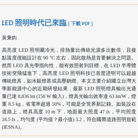
LED 照明時代已來臨
[ 下載 PDF ]
黃秉鈞
高亮度 LED 照明屬冷光，排熱量比傳統光源多出數倍，且接
點溫度僅能設計在 90 °C 左右，因此散熱是首要解決之問題。
然而 LED 具光學指向性，能有效照射到目標，在 LED 半導體
技術突飛猛進下，高亮度 LED 照明科技已首度證明可以超越
傳統燈具，如水銀燈甚或高壓鈉燈。本文主要介紹國立台灣大
學新能源中心的近期研發結果，最新 LED 照明燈具輸出光通
量已達 8,836 lm (150 W 輸入)，燈具光輸出效率達 63 lm/W，燈
重 8.5 kg，省電率超過 50%，可能是全世界新記錄。如裝設在
道路上，燈具高度 10 m 下，地面最大照度 47 lx，平均照度
18.5 lx，均勻度 (平均值？最小值) 3.2，符合國際道路照明規範
(IESNA)。