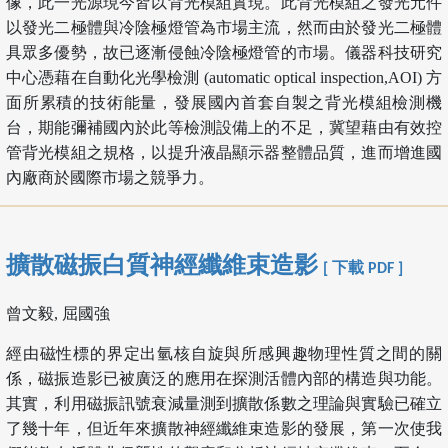
像，此一光源現今皆以背光模組實現。此背光模組之發光元件
以發光二極體與冷陰極燈管為市場主流，然而由於發光二極體
具眾多優勢，故已逐漸侵蝕冷陰極燈管的市場。儀器科技研究
中心憑藉在自動化光學檢測 (automatic optical inspection,AOI) 方
面所累積的技術能量，發展國內首套自製之背光模組檢測機
台，期能彌補國內於此等檢測設備上的不足，冀望藉由有效控
管背光模組之規格，以提升液晶顯示器整體品質，進而增進國
內廠商於國際市場之競爭力。
擴散磁振白質神經纖維束造影
[ 下載 PDF ]
曾文毅, 屈國強
經由磁性標的界定出氫核自旋與所感興趣物理性質之間的關
係，磁振造影已被廣泛的應用在探測活體內部的構造與功能。
其實，利用磁振訊號衰減量測到擴散係數之理論與實驗已確立
了幾十年，但近年來擴散神經纖維束造影的發展，第一次使我