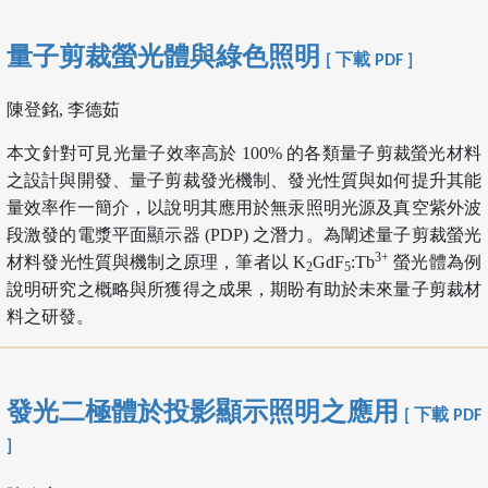
量子剪裁螢光體與綠色照明
[ 下載 PDF ]
陳登銘, 李德茹
本文針對可見光量子效率高於 100% 的各類量子剪裁螢光材料
之設計與開發、量子剪裁發光機制、發光性質與如何提升其能
量效率作一簡介，以說明其應用於無汞照明光源及真空紫外波
段激發的電漿平面顯示器 (PDP) 之潛力。為闡述量子剪裁螢光
3+
材料發光性質與機制之原理，筆者以 K
GdF
:Tb
螢光體為例
2
5
說明研究之概略與所獲得之成果，期盼有助於未來量子剪裁材
料之研發。
發光二極體於投影顯示照明之應用
[ 下載 PDF
]