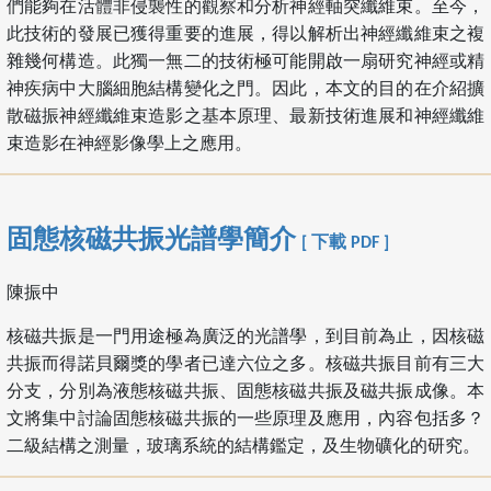
們能夠在活體非侵襲性的觀察和分析神經軸突纖維束。至今，
此技術的發展已獲得重要的進展，得以解析出神經纖維束之複
雜幾何構造。此獨一無二的技術極可能開啟一扇研究神經或精
神疾病中大腦細胞結構變化之門。因此，本文的目的在介紹擴
散磁振神經纖維束造影之基本原理、最新技術進展和神經纖維
束造影在神經影像學上之應用。
固態核磁共振光譜學簡介
[ 下載 PDF ]
陳振中
核磁共振是一門用途極為廣泛的光譜學，到目前為止，因核磁
共振而得諾貝爾獎的學者已達六位之多。核磁共振目前有三大
分支，分別為液態核磁共振、固態核磁共振及磁共振成像。本
文將集中討論固態核磁共振的一些原理及應用，內容包括多？
二級結構之測量，玻璃系統的結構鑑定，及生物礦化的研究。